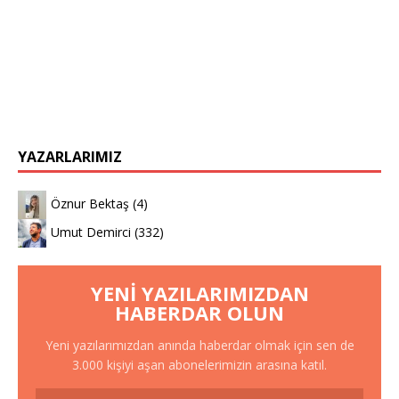
YAZARLARIMIZ
Öznur Bektaş
(4)
Umut Demirci
(332)
YENI YAZILARIMIZDAN
HABERDAR OLUN
Yeni yazılarımızdan anında haberdar olmak için sen de
3.000 kişiyi aşan abonelerimizin arasına katıl.