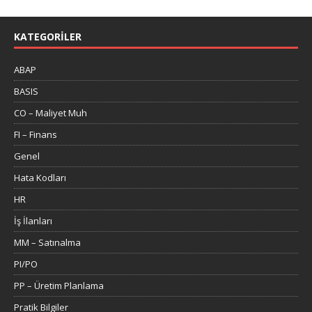
KATEGORILER
ABAP
BASIS
CO – Maliyet Muh
FI – Finans
Genel
Hata Kodları
HR
İş İlanları
MM – Satınalma
PI/PO
PP – Üretim Planlama
Pratik Bilgiler