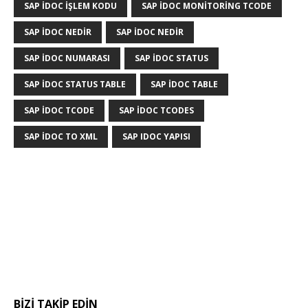
SAP IDOC IŞLEM KODU
SAP IDOC MONITORING TCODE
SAP IDOC NEDIR
SAP İDOC NEDİR
SAP IDOC NUMARASI
SAP IDOC STATUS
SAP IDOC STATUS TABLE
SAP IDOC TABLE
SAP IDOC TCODE
SAP IDOC TCODES
SAP IDOC TO XML
SAP IDOC YAPISI
BIZI TAKIP EDIN