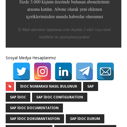
Sizde 3.000 kişinin üzerinde bulunan abonelerimiz
arasına katılın. Abone olarak yeni eklenen
içeriklerimizden anında haberdar olursunuz
E-Mail adresiniz sapuzman.com dışında 3 tekil veya tüzel
kişilikler ile paylaşılmayacaktır
Sosyal Medya Hesaplarımız
IDOC NUMARASI NASIL BULUNUR
SAP
SAP IDOC
SAP IDOC CONFIGURATION
SAP IDOC DOCUMENTATION
SAP IDOC DOKUMANTASYON
SAP IDOC DURUM