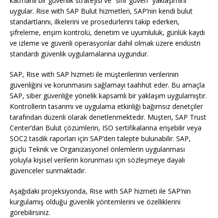
katmanlı bir güvenlik stratejisi ve “sıfır güven” yaklaşımını
uygular. Rise with SAP Bulut hizmetleri, SAP’nin kendi bulut
standartlarını, ilkelerini ve prosedürlerini takip ederken,
şifreleme, erişim kontrolü, denetim ve uyumluluk, günlük kaydı
ve izleme ve güvenli operasyonlar dahil olmak üzere endüstri
standardı güvenlik uygulamalarına uygundur.
SAP, Rise with SAP hizmeti ile müşterilerinin verilerinin
güvenliğini ve korunmasını sağlamayı taahhüt eder. Bu amaçla
SAP, siber güvenliğe yönelik kapsamlı bir yaklaşım uygulamıştır.
Kontrollerin tasarımı ve uygulama etkinliği bağımsız denetçiler
tarafından düzenli olarak denetlenmektedir. Müşteri, SAP Trust
Center’dan Bulut çözümlerin, ISO sertifikalarına erişebilir veya
SOC2 tasdik raporları için SAP’den talepte bulunabilir. SAP,
güçlü Teknik ve Organizasyonel önlemlerin uygulanması
yoluyla kişisel verilerin korunması için sözleşmeye dayalı
güvenceler sunmaktadır.
Aşağıdaki projeksiyonda, Rise with SAP hizmeti ile SAP’nin
kurgulamış olduğu güvenlik yöntemlerini ve özelliklerini
görebilirsiniz.