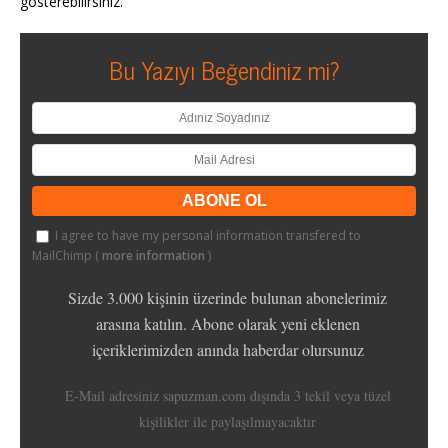
gösterebilirsiniz.
Bu Yazıyı Beğendiniz mi?
I agree to have my personal information transfered to
MailChimp (
more information
)
Sizde 3.000 kişinin üzerinde bulunan abonelerimiz
arasına katılın. Abone olarak yeni eklenen
içeriklerimizden anında haberdar olursunuz
E-Mail adresiniz sapuzman.com dışında 3 tekil veya tüzel
kişilikler ile paylaşılmayacaktır