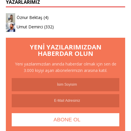
YAZARLARIMIZ
Öznur Bektaş
(4)
Umut Demirci
(332)
YENI YAZILARIMIZDAN
HABERDAR OLUN
Yeni yazılarımızdan anında haberdar olmak için sen de
3.000 kişiyi aşan abonelerimizin arasına katıl.