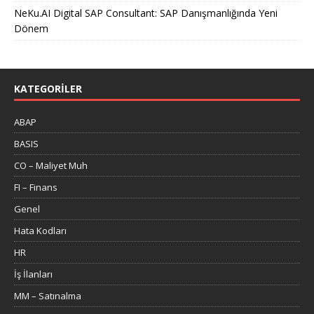
NeKu.AI Digital SAP Consultant: SAP Danışmanlığında Yeni
Dönem
KATEGORILER
ABAP
BASIS
CO – Maliyet Muh
FI – Finans
Genel
Hata Kodları
HR
İş İlanları
MM – Satınalma