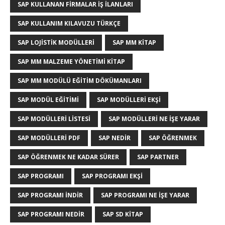
SAP KULLANAN FIRMALAR IŞ ILANLARI
SAP KULLANIM KILAVUZU TÜRKÇE
SAP LOJISTIK MODÜLLERI
SAP MM KITAP
SAP MM MALZEME YÖNETIMI KITAP
SAP MM MODÜLÜ EĞITIM DÖKÜMANLARI
SAP MODÜL EĞITIMI
SAP MODÜLLERI EKŞI
SAP MODÜLLERI LISTESI
SAP MODÜLLERI NE IŞE YARAR
SAP MODÜLLERI PDF
SAP NEDIR
SAP ÖĞRENMEK
SAP ÖĞRENMEK NE KADAR SÜRER
SAP PARTNER
SAP PROGRAMI
SAP PROGRAMI EKŞI
SAP PROGRAMI INDIR
SAP PROGRAMI NE IŞE YARAR
SAP PROGRAMI NEDIR
SAP SD KITAP