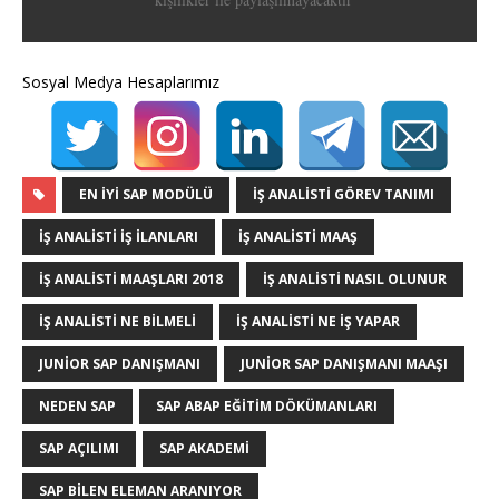
Sosyal Medya Hesaplarımız
EN IYI SAP MODÜLÜ
IŞ ANALISTI GÖREV TANIMI
IŞ ANALISTI IŞ ILANLARI
IŞ ANALISTI MAAŞ
IŞ ANALISTI MAAŞLARI 2018
IŞ ANALISTI NASIL OLUNUR
IŞ ANALISTI NE BILMELI
IŞ ANALISTI NE IŞ YAPAR
JUNIOR SAP DANIŞMANI
JUNIOR SAP DANIŞMANI MAAŞI
NEDEN SAP
SAP ABAP EĞITIM DÖKÜMANLARI
SAP AÇILIMI
SAP AKADEMI
SAP BILEN ELEMAN ARANIYOR