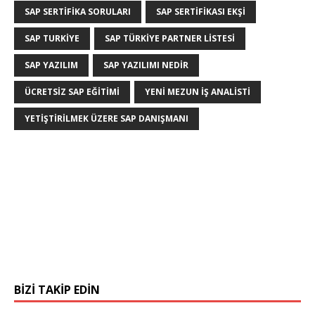
SAP SERTIFIKA SORULARI
SAP SERTIFIKASI EKŞI
SAP TURKIYE
SAP TÜRKIYE PARTNER LISTESI
SAP YAZILIM
SAP YAZILIMI NEDIR
ÜCRETSIZ SAP EĞITIMI
YENI MEZUN IŞ ANALISTI
YETIŞTIRILMEK ÜZERE SAP DANIŞMANI
BIZI TAKIP EDIN