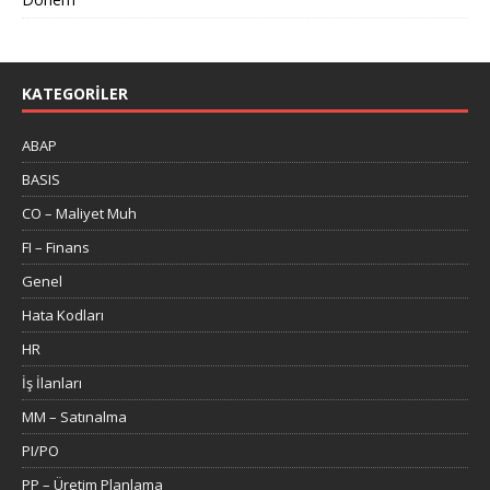
KATEGORILER
ABAP
BASIS
CO – Maliyet Muh
FI – Finans
Genel
Hata Kodları
HR
İş İlanları
MM – Satınalma
PI/PO
PP – Üretim Planlama