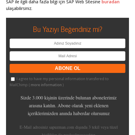
SAP ile ilgili daha fazla bilgi için SAP Web Sitesine
buradan
ulaşabilirsiniz.
Bu Yazıyı Beğendiniz mi?
I agree to have my personal information transfered to
MailChimp (
more information
)
Sizde 3.000 kişinin üzerinde bulunan abonelerimiz
arasına katılın. Abone olarak yeni eklenen
içeriklerimizden anında haberdar olursunuz
E-Mail adresiniz sapuzman.com dışında 3 tekil veya tüzel
kişilikler ile paylaşılmayacaktır