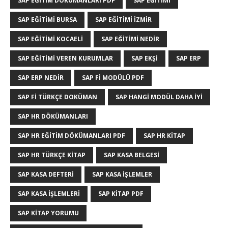
SAP EĞITIM DÖKÜMANLARI PDF
SAP EĞITIMI
SAP EĞITIMI BURSA
SAP EĞITIMI IZMIR
SAP EĞITIMI KOCAELI
SAP EĞITIMI NEDIR
SAP EĞITIMI VEREN KURUMLAR
SAP EKŞI
SAP ERP
SAP ERP NEDIR
SAP FI MODÜLÜ PDF
SAP FI TÜRKÇE DOKÜMAN
SAP HANGI MODÜL DAHA IYI
SAP HR DÖKÜMANLARI
SAP HR EĞITIM DÖKÜMANLARI PDF
SAP HR KITAP
SAP HR TÜRKÇE KITAP
SAP KASA BELGESI
SAP KASA DEFTERI
SAP KASA IŞLEMLER
SAP KASA IŞLEMLERI
SAP KITAP PDF
SAP KITAP YORUMU