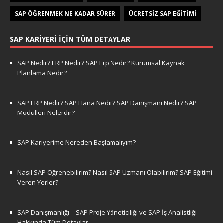
SAP ÖĞRENMEK NE KADAR SÜRER
ÜCRETSIZ SAP EĞITIMI
SAP KARIYERI İÇIN TÜM DETAYLAR
SAP Nedir? ERP Nedir? SAP Erp Nedir? Kurumsal Kaynak
Planlama Nedir?
SAP ERP Nedir? SAP Hana Nedir? SAP Danışmanı Nedir? SAP
Modülleri Nelerdir?
SAP Kariyerime Nereden Başlamalıyım?
Nasıl SAP Öğrenebilirim? Nasıl SAP Uzmanı Olabilirim? SAP Eğitimi
Veren Yerler?
SAP Danışmanlığı – SAP Proje Yöneticiliği ve SAP İş Analistliği
Hakkında Tüm Detaylar