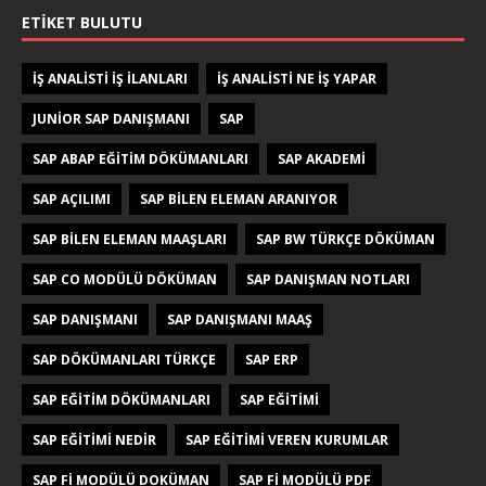
ETIKET BULUTU
IŞ ANALISTI IŞ ILANLARI
IŞ ANALISTI NE IŞ YAPAR
JUNIOR SAP DANIŞMANI
SAP
SAP ABAP EĞITIM DÖKÜMANLARI
SAP AKADEMI
SAP AÇILIMI
SAP BILEN ELEMAN ARANIYOR
SAP BILEN ELEMAN MAAŞLARI
SAP BW TÜRKÇE DÖKÜMAN
SAP CO MODÜLÜ DÖKÜMAN
SAP DANIŞMAN NOTLARI
SAP DANIŞMANI
SAP DANIŞMANI MAAŞ
SAP DÖKÜMANLARI TÜRKÇE
SAP ERP
SAP EĞITIM DÖKÜMANLARI
SAP EĞITIMI
SAP EĞITIMI NEDIR
SAP EĞITIMI VEREN KURUMLAR
SAP FI MODÜLÜ DOKÜMAN
SAP FI MODÜLÜ PDF