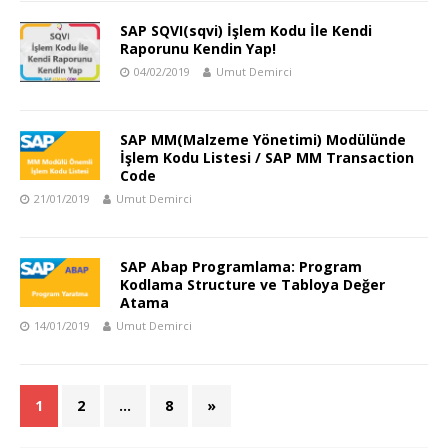
SAP SQVI(sqvi) İşlem Kodu İle Kendi
Raporunu Kendin Yap!
04/02/2019
Umut Demirci
SAP MM(Malzeme Yönetimi) Modülünde
İşlem Kodu Listesi / SAP MM Transaction
Code
21/01/2019
Umut Demirci
SAP Abap Programlama: Program
Kodlama Structure ve Tabloya Değer
Atama
14/01/2019
Umut Demirci
1
2
…
8
»