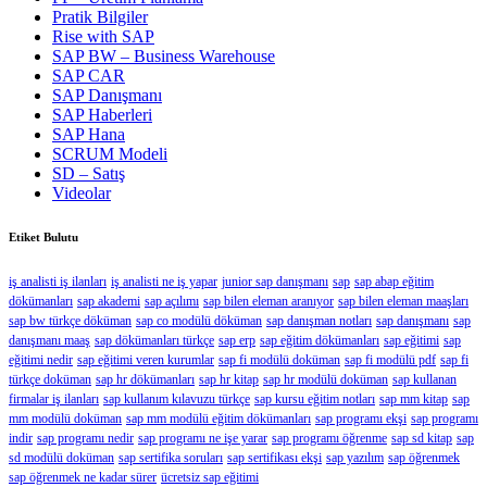
Pratik Bilgiler
Rise with SAP
SAP BW – Business Warehouse
SAP CAR
SAP Danışmanı
SAP Haberleri
SAP Hana
SCRUM Modeli
SD – Satış
Videolar
Etiket Bulutu
iş analisti iş ilanları
iş analisti ne iş yapar
junior sap danışmanı
sap
sap abap eğitim
dökümanları
sap akademi
sap açılımı
sap bilen eleman aranıyor
sap bilen eleman maaşları
sap bw türkçe döküman
sap co modülü döküman
sap danışman notları
sap danışmanı
sap
danışmanı maaş
sap dökümanları türkçe
sap erp
sap eğitim dökümanları
sap eğitimi
sap
eğitimi nedir
sap eğitimi veren kurumlar
sap fi modülü doküman
sap fi modülü pdf
sap fi
türkçe doküman
sap hr dökümanları
sap hr kitap
sap hr modülü doküman
sap kullanan
firmalar iş ilanları
sap kullanım kılavuzu türkçe
sap kursu eğitim notları
sap mm kitap
sap
mm modülü doküman
sap mm modülü eğitim dökümanları
sap programı ekşi
sap programı
indir
sap programı nedir
sap programı ne işe yarar
sap programı öğrenme
sap sd kitap
sap
sd modülü doküman
sap sertifika soruları
sap sertifikası ekşi
sap yazılım
sap öğrenmek
sap öğrenmek ne kadar sürer
ücretsiz sap eğitimi