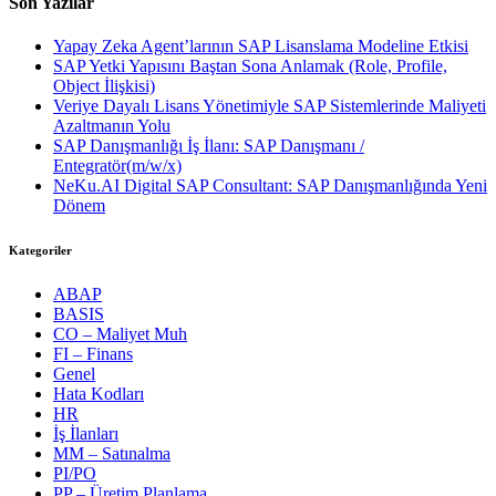
Son Yazılar
Yapay Zeka Agent’larının SAP Lisanslama Modeline Etkisi
SAP Yetki Yapısını Baştan Sona Anlamak (Role, Profile,
Object İlişkisi)
Veriye Dayalı Lisans Yönetimiyle SAP Sistemlerinde Maliyeti
Azaltmanın Yolu
SAP Danışmanlığı İş İlanı: SAP Danışmanı /
Entegratör(m/w/x)
NeKu.AI Digital SAP Consultant: SAP Danışmanlığında Yeni
Dönem
Kategoriler
ABAP
BASIS
CO – Maliyet Muh
FI – Finans
Genel
Hata Kodları
HR
İş İlanları
MM – Satınalma
PI/PO
PP – Üretim Planlama