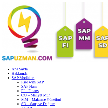
Ana Sayfa
Hakkımda
SAP Modülleri
Rise with SAP
SAP Hana
FI – Finans
CO – Maliyet Muh
MM – Malzeme Yönetimi
SD – Satış ve Dağıtım