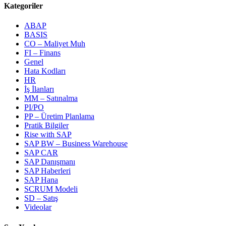
Kategoriler
ABAP
BASIS
CO – Maliyet Muh
FI – Finans
Genel
Hata Kodları
HR
İş İlanları
MM – Satınalma
PI/PO
PP – Üretim Planlama
Pratik Bilgiler
Rise with SAP
SAP BW – Business Warehouse
SAP CAR
SAP Danışmanı
SAP Haberleri
SAP Hana
SCRUM Modeli
SD – Satış
Videolar