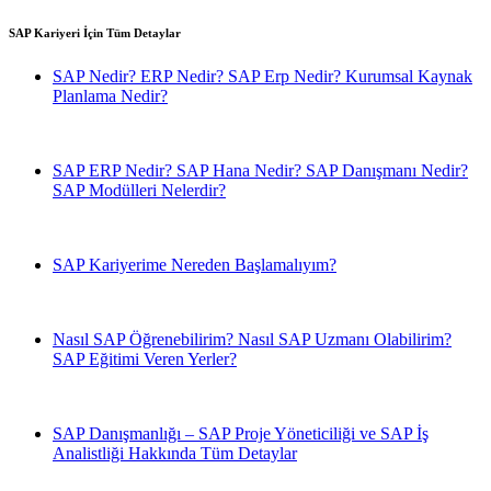
SAP Kariyeri İçin Tüm Detaylar
SAP Nedir? ERP Nedir? SAP Erp Nedir? Kurumsal Kaynak
Planlama Nedir?
SAP ERP Nedir? SAP Hana Nedir? SAP Danışmanı Nedir?
SAP Modülleri Nelerdir?
SAP Kariyerime Nereden Başlamalıyım?
Nasıl SAP Öğrenebilirim? Nasıl SAP Uzmanı Olabilirim?
SAP Eğitimi Veren Yerler?
SAP Danışmanlığı – SAP Proje Yöneticiliği ve SAP İş
Analistliği Hakkında Tüm Detaylar