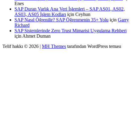
Enes
SAP Duran Varlık Ana Veri İşlemleri – SAP AS01, AS02,
AS03, AS05 İşlem Kodları
için
Ceyhun
SAP Nasıl Öğrenilir? SAP Öğrenmenin 35+ Yolu
için
Garry
Richard
SAP Sistemlerinde Zero Trust Mimarisi Uygulama Rehberi
için
Ahmet Duman
Telif hakkı © 2026 |
MH Themes
tarafından WordPress teması