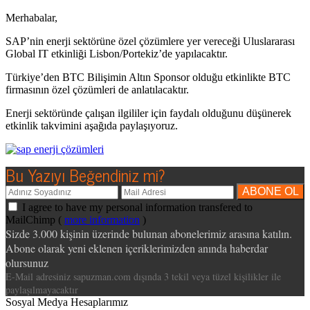
Merhabalar,
SAP’nin enerji sektörüne özel çözümlere yer vereceği Uluslararası
Global IT etkinliği Lisbon/Portekiz’de yapılacaktır.
Türkiye’den BTC Bilişimin Altın Sponsor olduğu etkinlikte BTC
firmasının özel çözümleri de anlatılacaktır.
Enerji sektöründe çalışan ilgililer için faydalı olduğunu düşünerek
etkinlik takvimini aşağıda paylaşıyoruz.
Bu Yazıyı Beğendiniz mi?
I agree to have my personal information transfered to
MailChimp (
more information
)
Sizde 3.000 kişinin üzerinde bulunan abonelerimiz arasına katılın.
Abone olarak yeni eklenen içeriklerimizden anında haberdar
olursunuz
E-Mail adresiniz sapuzman.com dışında 3 tekil veya tüzel kişilikler ile
paylaşılmayacaktır
Sosyal Medya Hesaplarımız