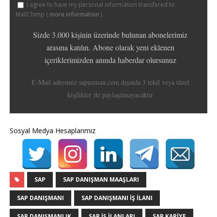
I agree to have my personal information transfered to
MailChimp (
more information
)
Sizde 3.000 kişinin üzerinde bulunan abonelerimiz
arasına katılın. Abone olarak yeni eklenen
içeriklerimizden anında haberdar olursunuz
E-Mail adresiniz sapuzman.com dışında 3 tekil veya tüzel
kişilikler ile paylaşılmayacaktır
Sosyal Medya Hesaplarımız
SAP
SAP DANIŞMAN MAAŞLARI
SAP DANIŞMANI
SAP DANIŞMANI IŞ ILANI
SAP DANIŞMANLIK
SAP IŞ ILANLARI
SAP KARIYE