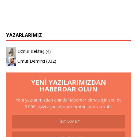
YAZARLARIMIZ
Öznur Bektaş
(4)
Umut Demirci
(332)
YENI YAZILARIMIZDAN
HABERDAR OLUN
Yeni yazılarımızdan anında haberdar olmak için sen de
3.000 kişiyi aşan abonelerimizin arasına katıl.