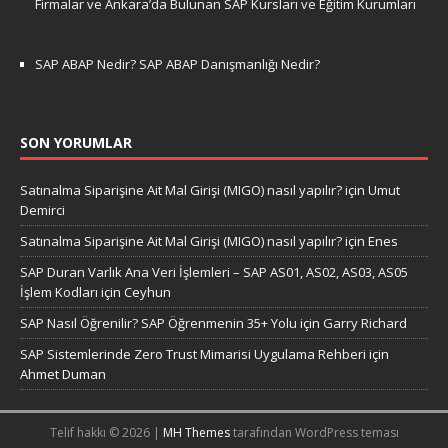
Firmalar ve Ankara’da Bulunan SAP Kursları ve Eğitim Kurumları
SAP ABAP Nedir? SAP ABAP Danışmanlığı Nedir?
SON YORUMLAR
Satınalma Siparişine Ait Mal Girişi (MIGO) nasıl yapılır?
için
Umut
Demirci
Satınalma Siparişine Ait Mal Girişi (MIGO) nasıl yapılır?
için
Enes
SAP Duran Varlık Ana Veri İşlemleri – SAP AS01, AS02, AS03, AS05
İşlem Kodları
için
Ceyhun
SAP Nasıl Öğrenilir? SAP Öğrenmenin 35+ Yolu
için
Garry Richard
SAP Sistemlerinde Zero Trust Mimarisi Uygulama Rehberi
için
Ahmet Duman
Telif hakkı © 2026 |
MH Themes
tarafından WordPress teması