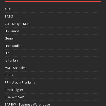
ABAP
BASIS
CO – Maliyet Muh
FI – Finans
Genel
Hata Kodları
HR
İş İlanları
MM – Satınalma
PI/PO
PP – Üretim Planlama
Pratik Bilgiler
Rise with SAP
SAP BW – Business Warehouse