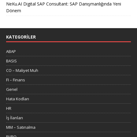
NeKu.AI Digital SAP Consultant: SAP Danışmanlığında Yeni
Dönem
KATEGORILER
ABAP
BASIS
CO – Maliyet Muh
FI – Finans
Genel
Hata Kodları
HR
İş İlanları
MM – Satınalma
PI/PO