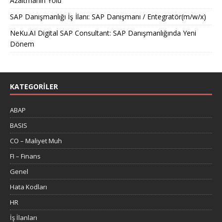
Azaltmanın Yolu
SAP Danışmanlığı İş İlanı: SAP Danışmanı / Entegratör(m/w/x)
NeKu.AI Digital SAP Consultant: SAP Danışmanlığında Yeni
Dönem
KATEGORILER
ABAP
BASIS
CO – Maliyet Muh
FI – Finans
Genel
Hata Kodları
HR
İş İlanları