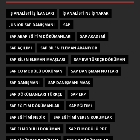
IŞ ANALISTI IŞ ILANLARI
IŞ ANALISTI NE IŞ YAPAR
JUNIOR SAP DANIŞMANI
SAP
SAP ABAP EĞITIM DÖKÜMANLARI
SAP AKADEMI
SAP AÇILIMI
SAP BILEN ELEMAN ARANIYOR
SAP BILEN ELEMAN MAAŞLARI
SAP BW TÜRKÇE DÖKÜMAN
SAP CO MODÜLÜ DÖKÜMAN
SAP DANIŞMAN NOTLARI
SAP DANIŞMANI
SAP DANIŞMANI MAAŞ
SAP DÖKÜMANLARI TÜRKÇE
SAP ERP
SAP EĞITIM DÖKÜMANLARI
SAP EĞITIMI
SAP EĞITIMI NEDIR
SAP EĞITIMI VEREN KURUMLAR
SAP FI MODÜLÜ DOKÜMAN
SAP FI MODÜLÜ PDF