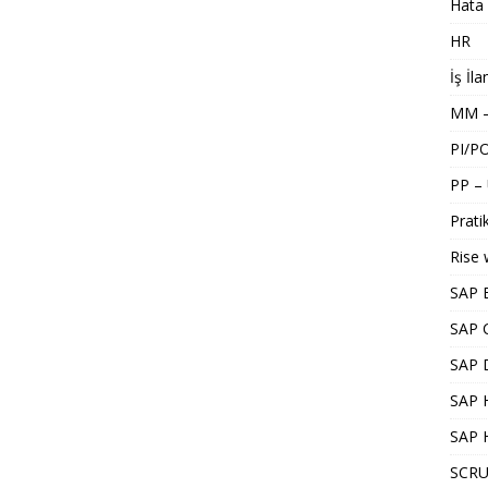
Hata 
HR
İş İla
MM –
PI/P
PP –
Pratik
Rise 
SAP 
SAP 
SAP 
SAP H
SAP 
SCRU