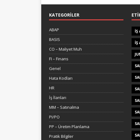
KATEGORILER
ETI
ABAP
IŞ
BASIS
IŞ
CO – Maliyet Muh
JU
FI – Finans
SA
Genel
SA
Hata Kodları
HR
SA
İş İlanları
SA
MM – Satınalma
SA
PI/PO
SA
PP – Üretim Planlama
SA
Pratik Bilgiler