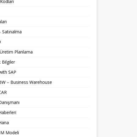
Kodları
nları
 Satınalma
O
 Üretim Planlama
 Bilgiler
with SAP
BW – Business Warehouse
CAR
Danışmanı
aberleri
Hana
M Modeli