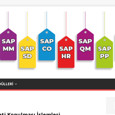
ÜLLERI
reti Konulması İşlemleri