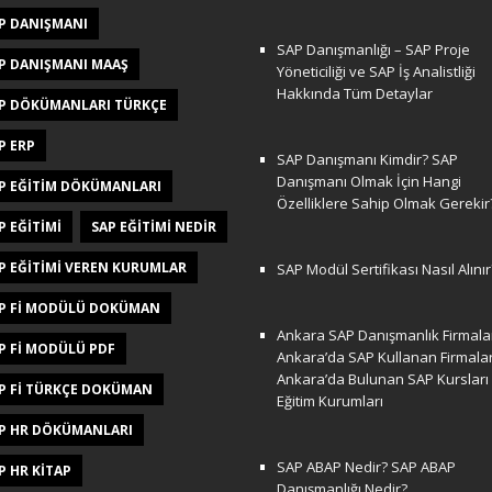
P DANIŞMANI
SAP Danışmanlığı – SAP Proje
P DANIŞMANI MAAŞ
Yöneticiliği ve SAP İş Analistliği
Hakkında Tüm Detaylar
P DÖKÜMANLARI TÜRKÇE
P ERP
SAP Danışmanı Kimdir? SAP
Danışmanı Olmak İçin Hangi
P EĞITIM DÖKÜMANLARI
Özelliklere Sahip Olmak Gerekir
P EĞITIMI
SAP EĞITIMI NEDIR
P EĞITIMI VEREN KURUMLAR
SAP Modül Sertifikası Nasıl Alınır
P FI MODÜLÜ DOKÜMAN
Ankara SAP Danışmanlık Firmalar
P FI MODÜLÜ PDF
Ankara’da SAP Kullanan Firmala
Ankara’da Bulunan SAP Kursları
P FI TÜRKÇE DOKÜMAN
Eğitim Kurumları
P HR DÖKÜMANLARI
SAP ABAP Nedir? SAP ABAP
P HR KITAP
Danışmanlığı Nedir?