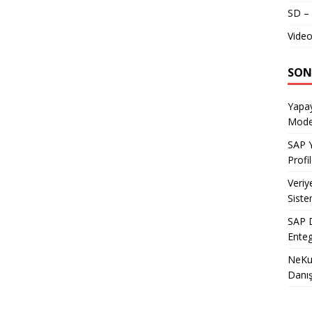
SD – 
Video
SON
Yapay
Model
SAP Y
Profil
Veriy
Siste
SAP D
Enteg
NeKu.
Danı