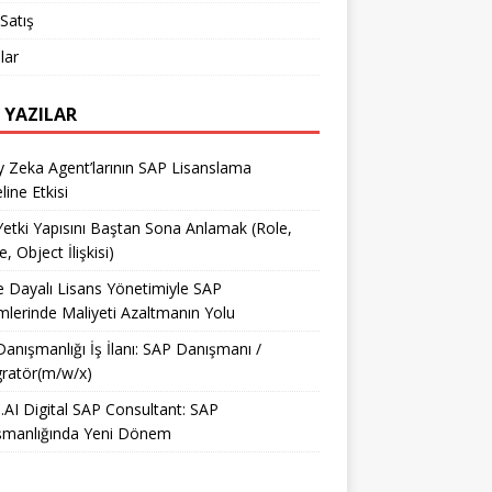
Satış
lar
 YAZILAR
 Zeka Agent’larının SAP Lisanslama
ine Etkisi
etki Yapısını Baştan Sona Anlamak (Role,
e, Object İlişkisi)
e Dayalı Lisans Yönetimiyle SAP
mlerinde Maliyeti Azaltmanın Yolu
anışmanlığı İş İlanı: SAP Danışmanı /
ratör(m/w/x)
AI Digital SAP Consultant: SAP
şmanlığında Yeni Dönem