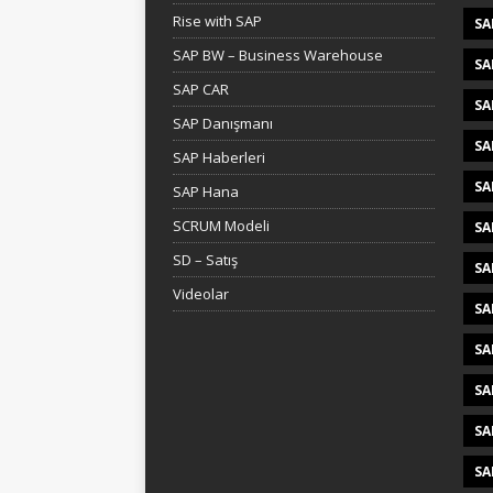
Rise with SAP
SA
SAP BW – Business Warehouse
SA
SAP CAR
SA
SAP Danışmanı
SA
SAP Haberleri
SA
SAP Hana
SCRUM Modeli
SA
SD – Satış
SA
Videolar
SA
SA
SA
SA
SA