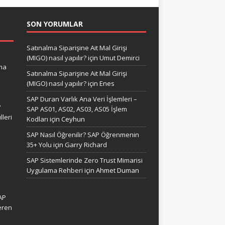
SON YORUMLAR
Satınalma Siparişine Ait Mal Girişi
(MIGO) nasıl yapılır?
için
Umut Demirci
ma
Satınalma Siparişine Ait Mal Girişi
(MIGO) nasıl yapılır?
için
Enes
SAP Duran Varlık Ana Veri İşlemleri –
?
SAP AS01, AS02, AS03, AS05 İşlem
leri
Kodları
için
Ceyhun
SAP Nasıl Öğrenilir? SAP Öğrenmenin
35+ Yolu
için
Garry Richard
SAP Sistemlerinde Zero Trust Mimarisi
Uygulama Rehberi
için
Ahmet Duman
AP
eren