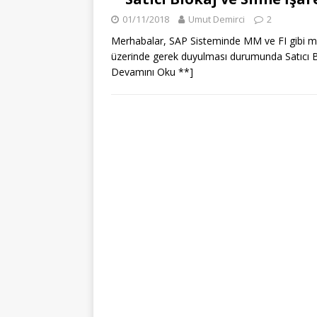
01/11/2018
Umut Demirci
2
Merhabalar, SAP Sisteminde MM ve FI gibi modü
üzerinde gerek duyulması durumunda Satıcı Bl
Devamını Oku **]