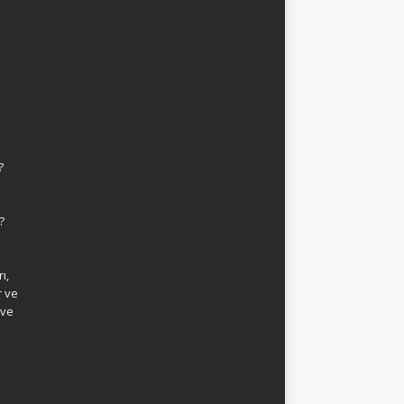
?
?
ı,
r ve
 ve