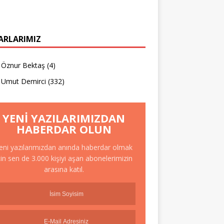
ARLARIMIZ
Öznur Bektaş
(4)
Umut Demirci
(332)
YENI YAZILARIMIZDAN
HABERDAR OLUN
eni yazılarımızdan anında haberdar olmak
çin sen de 3.000 kişiyi aşan abonelerimizin
arasına katıl.