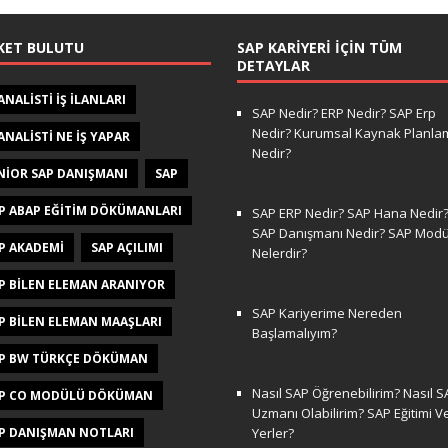
KET BULUTU
SAP KARIYERI İÇIN TÜM
DETAYLAR
 ANALISTI IŞ ILANLARI
SAP Nedir? ERP Nedir? SAP Erp
Nedir? Kurumsal Kaynak Planla
 ANALISTI NE IŞ YAPAR
Nedir?
NIOR SAP DANIŞMANI
SAP
P ABAP EĞITIM DÖKÜMANLARI
SAP ERP Nedir? SAP Hana Nedir
SAP Danışmanı Nedir? SAP Modül
P AKADEMI
SAP AÇILIMI
Nelerdir?
P BILEN ELEMAN ARANIYOR
SAP Kariyerime Nereden
P BILEN ELEMAN MAAŞLARI
Başlamalıyım?
P BW TÜRKÇE DÖKÜMAN
Nasıl SAP Öğrenebilirim? Nasıl S
P CO MODÜLÜ DÖKÜMAN
Uzmanı Olabilirim? SAP Eğitimi V
P DANIŞMAN NOTLARI
Yerler?