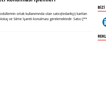
BIZI
llerinin ortak kullanımında olan satıcı(tedarikçi) kartları
okaj ve Silme İşareti konulması gerekmektedir. Satıcı
[**
REK