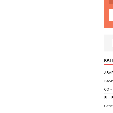
KAT
ABA
BASI
CO –
FI – 
Gene