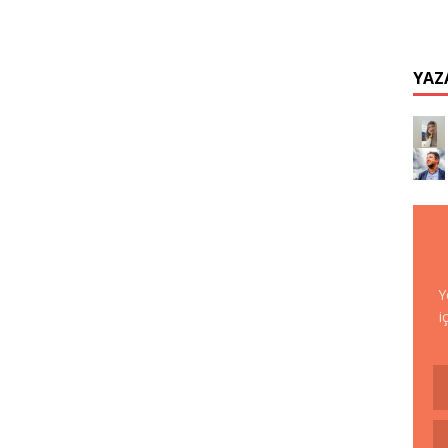
YAZ
Y
i