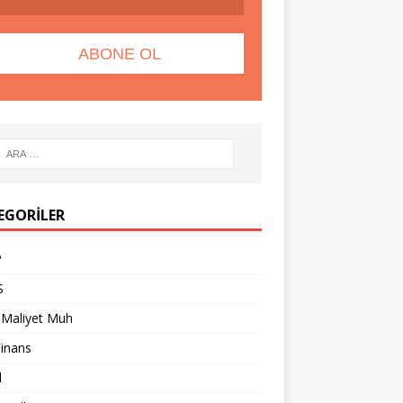
EGORILER
P
S
 Maliyet Muh
Finans
l