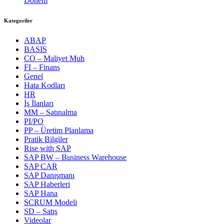
Dönem
Kategoriler
ABAP
BASIS
CO – Maliyet Muh
FI – Finans
Genel
Hata Kodları
HR
İş İlanları
MM – Satınalma
PI/PO
PP – Üretim Planlama
Pratik Bilgiler
Rise with SAP
SAP BW – Business Warehouse
SAP CAR
SAP Danışmanı
SAP Haberleri
SAP Hana
SCRUM Modeli
SD – Satış
Videolar