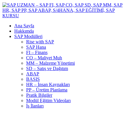
Ana Sayfa
Hakkımda
SAP Modülleri
Rise with SAP
SAP Hana
FI – Finans
CO – Maliyet Muh
MM – Malzeme Yönetimi
SD – Satış ve Dağıtım
ABAP
BASIS
HR – İnsan Kaynakları
PP – Üretim Planlama
Pratik Bilgiler
Modül Eğitim Videoları
İş İlanları