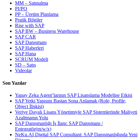
MM – Satınalma
PI/PO
PP – Üretim Planlama
Pratik Bilgiler
Rise with SAP
SAP BW – Business Warehouse
SAP CAR
SAP Danışmanı
SAP Haberleri
SAP Hana
SCRUM Modeli
SD – Satış
Videolar
Son Yazılar
Yapay Zeka Agent’larının SAP Lisanslama Modeline Etkisi
SAP Yetki Yapısını Baştan Sona Anlamak (Role, Profile,
Object İlişkisi)
Veriye Dayalı Lisans Yönetimiyle SAP Sistemlerinde Maliyeti
Azaltmanın Yolu
SAP Danışmanlığı İş İlanı: SAP Danışmanı /
Entegratör(m/w/x)
NeKu.AI Digital SAP Consultant: SAP Danışmanlığında Yeni