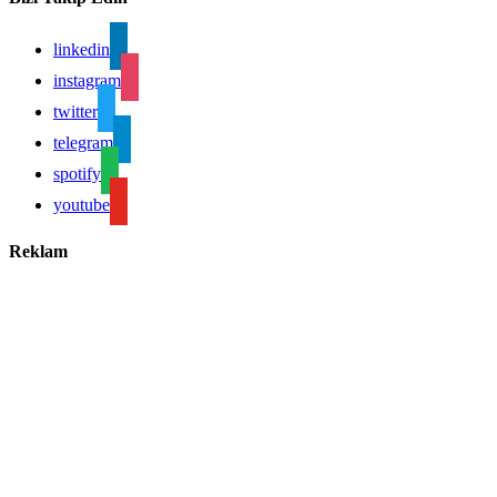
linkedin
instagram
twitter
telegram
spotify
youtube
Reklam