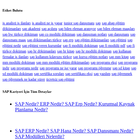
Etiket Bulutu
iş analisti iş ilanları
iş analisti ne iş yapar
junior sap danışmanı
sap
sap abap eğitim
dökümanları
sap akademi
sap açılımı
sap bilen eleman aranıyor
sap bilen eleman maaşları
sap bw türkçe döküman
sap co modülü döküman
sap danışman notları
sap danışmanı
sap
danışmanı maaş
sap dökümanları türkçe
sap erp
sap eğitim dökümanları
sap eğitimi
sap
eğitimi nedir
sap eğitimi veren kurumlar
sap fi modülü doküman
sap fi modülü pdf
sap fi
türkçe doküman
sap hr dökümanları
sap hr kitap
sap hr modülü doküman
sap kullanan
firmalar iş ilanları
sap kullanım kılavuzu türkçe
sap kursu eğitim notları
sap mm kitap
sap
mm modülü doküman
sap mm modülü eğitim dökümanları
sap programı ekşi
sap programı
indir
sap programı nedir
sap programı ne işe yarar
sap programı öğrenme
sap sd kitap
sap
sd modülü doküman
sap sertifika soruları
sap sertifikası ekşi
sap yazılım
sap öğrenmek
sap öğrenmek ne kadar sürer
ücretsiz sap eğitimi
SAP Kariyeri İçin Tüm Detaylar
SAP Nedir? ERP Nedir? SAP Erp Nedir? Kurumsal Kaynak
Planlama Nedir?
SAP ERP Nedir? SAP Hana Nedir? SAP Danışmanı Nedir?
SAP Modülleri Nelerdir?