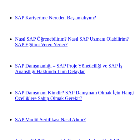
SAP Kariyerime Nereden Başlamalıyım?
Nasıl SAP Öğrenebilirim? Nasıl SAP Uzmanı Olabilirim?
SAP Eğitimi Veren Yerler?
SAP Danışmanlığı – SAP Proje Yöneticiliği ve SAP İş
Analistliği Hakkında Tüm Detaylar
SAP Danışmanı Kimdir? SAP Danışmanı Olmak İçin Hangi
Özelliklere Sahip Olmak Gerekir?
SAP Modül Sertifikası Nasıl Alınır?