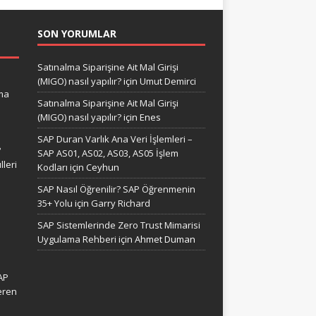
SON YORUMLAR
Satınalma Siparişine Ait Mal Girişi
(MIGO) nasıl yapılır?
için
Umut Demirci
ma
Satınalma Siparişine Ait Mal Girişi
(MIGO) nasıl yapılır?
için
Enes
SAP Duran Varlık Ana Veri İşlemleri –
?
SAP AS01, AS02, AS03, AS05 İşlem
leri
Kodları
için
Ceyhun
SAP Nasıl Öğrenilir? SAP Öğrenmenin
35+ Yolu
için
Garry Richard
SAP Sistemlerinde Zero Trust Mimarisi
Uygulama Rehberi
için
Ahmet Duman
AP
eren