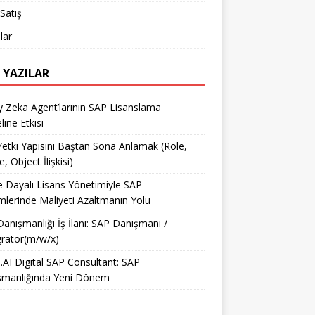
Satış
lar
 YAZILAR
 Zeka Agent’larının SAP Lisanslama
ine Etkisi
etki Yapısını Baştan Sona Anlamak (Role,
e, Object İlişkisi)
e Dayalı Lisans Yönetimiyle SAP
mlerinde Maliyeti Azaltmanın Yolu
anışmanlığı İş İlanı: SAP Danışmanı /
ratör(m/w/x)
AI Digital SAP Consultant: SAP
şmanlığında Yeni Dönem