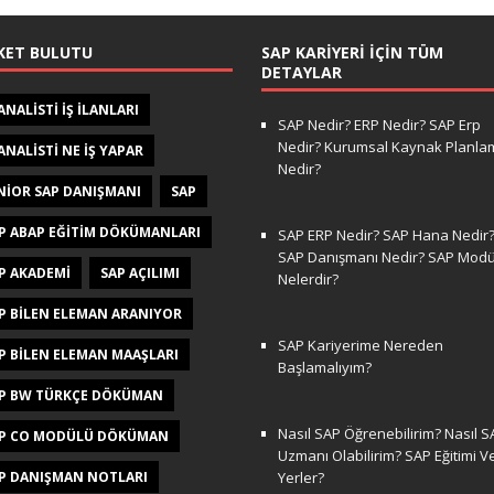
KET BULUTU
SAP KARIYERI İÇIN TÜM
DETAYLAR
 ANALISTI IŞ ILANLARI
SAP Nedir? ERP Nedir? SAP Erp
Nedir? Kurumsal Kaynak Planla
 ANALISTI NE IŞ YAPAR
Nedir?
NIOR SAP DANIŞMANI
SAP
P ABAP EĞITIM DÖKÜMANLARI
SAP ERP Nedir? SAP Hana Nedir
SAP Danışmanı Nedir? SAP Modül
P AKADEMI
SAP AÇILIMI
Nelerdir?
P BILEN ELEMAN ARANIYOR
SAP Kariyerime Nereden
P BILEN ELEMAN MAAŞLARI
Başlamalıyım?
P BW TÜRKÇE DÖKÜMAN
Nasıl SAP Öğrenebilirim? Nasıl S
P CO MODÜLÜ DÖKÜMAN
Uzmanı Olabilirim? SAP Eğitimi V
P DANIŞMAN NOTLARI
Yerler?