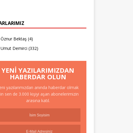
ARLARIMIZ
Öznur Bektaş
(4)
Umut Demirci
(332)
YENI YAZILARIMIZDAN
HABERDAR OLUN
eni yazılarımızdan anında haberdar olmak
çin sen de 3.000 kişiyi aşan abonelerimizin
arasına katıl.