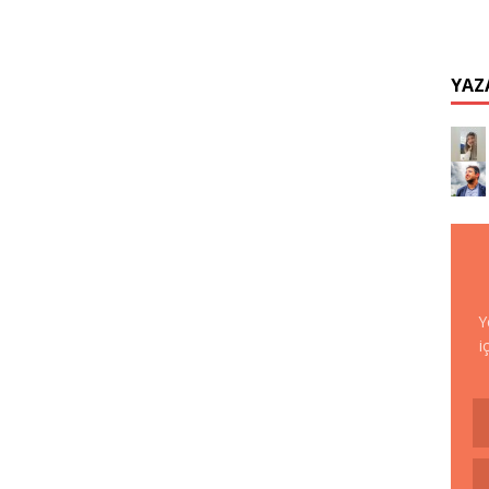
YAZ
Y
i