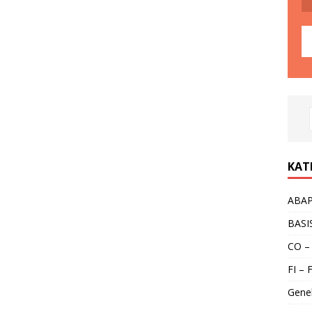
KAT
ABA
BASI
CO –
FI – 
Gene