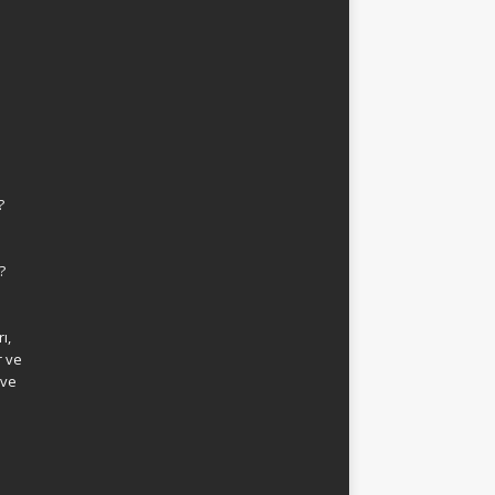
?
?
ı,
r ve
 ve