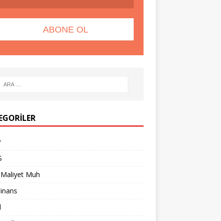
EGORILER
P
S
 Maliyet Muh
Finans
l