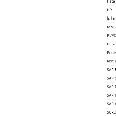
Hata 
HR
İş İla
MM –
PI/P
PP –
Pratik
Rise 
SAP 
SAP 
SAP 
SAP H
SAP 
SCRU