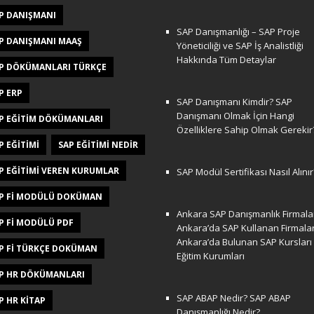
P DANIŞMANI
SAP Danışmanlığı – SAP Proje
P DANIŞMANI MAAŞ
Yöneticiliği ve SAP İş Analistliği
Hakkında Tüm Detaylar
P DÖKÜMANLARI TÜRKÇE
P ERP
SAP Danışmanı Kimdir? SAP
Danışmanı Olmak İçin Hangi
P EĞITIM DÖKÜMANLARI
Özelliklere Sahip Olmak Gerekir
P EĞITIMI
SAP EĞITIMI NEDIR
P EĞITIMI VEREN KURUMLAR
SAP Modül Sertifikası Nasıl Alınır
P FI MODÜLÜ DOKÜMAN
Ankara SAP Danışmanlık Firmalar
P FI MODÜLÜ PDF
Ankara’da SAP Kullanan Firmala
Ankara’da Bulunan SAP Kursları
P FI TÜRKÇE DOKÜMAN
Eğitim Kurumları
P HR DÖKÜMANLARI
SAP ABAP Nedir? SAP ABAP
P HR KITAP
Danışmanlığı Nedir?