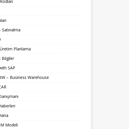
Kodları
nları
 Satınalma
O
 Üretim Planlama
 Bilgiler
with SAP
BW – Business Warehouse
CAR
Danışmanı
aberleri
Hana
M Modeli