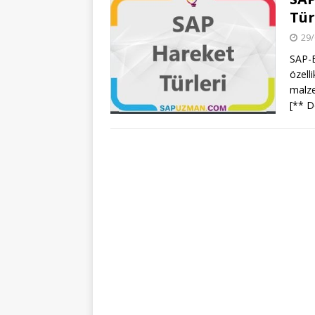
Tür
29/
SAP-E
özelli
malze
[** D