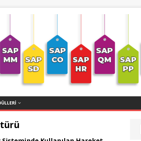
ÜLLERI
 türü
 Sisteminde Kullanılan Hareket