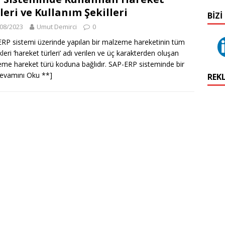
leri ve Kullanım Şekilleri
BIZI
08/2023
Umut Demirci
0
RP sistemi üzerinde yapılan bir malzeme hareketinin tüm
kleri ‘hareket türleri’ adı verilen ve üç karakterden oluşan
me hareket türü koduna bağlıdır. SAP-ERP sisteminde bir
evamını Oku **]
REK