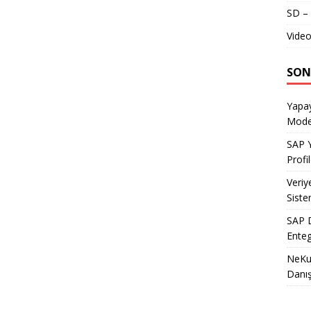
SD – 
Video
SON
Yapay
Model
SAP Y
Profil
Veriy
Siste
SAP D
Enteg
NeKu.
Danı