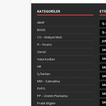
KATEGORILER
ETI
ABAP
IŞ
BASIS
IŞ
CO – Maliyet Muh
JU
FI – Finans
SA
Genel
SA
Hata Kodları
HR
SA
İş İlanları
SA
MM – Satınalma
SA
PI/PO
SA
PP – Üretim Planlama
SA
Pratik Bilgiler