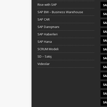
Rise with SAP
SA
SAP BW – Business Warehouse
SA
SAP CAR
SA
SAP Danışmanı
SA
SAP Haberleri
SA
SAP Hana
SCRUM Modeli
SA
SD – Satış
SA
Videolar
SA
SA
SA
SA
SA