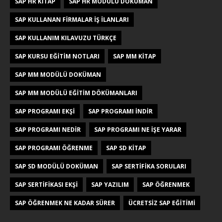
SAP HR KITAP
SAP HR MODÜLÜ DOKÜMAN
SAP KULLANAN FIRMALAR IŞ ILANLARI
SAP KULLANIM KILAVUZU TÜRKÇE
SAP KURSU EĞITIM NOTLARI
SAP MM KITAP
SAP MM MODÜLÜ DOKÜMAN
SAP MM MODÜLÜ EĞITIM DÖKÜMANLARI
SAP PROGRAMI EKŞI
SAP PROGRAMI INDIR
SAP PROGRAMI NEDIR
SAP PROGRAMI NE IŞE YARAR
SAP PROGRAMI ÖĞRENME
SAP SD KITAP
SAP SD MODÜLÜ DOKÜMAN
SAP SERTIFIKA SORULARI
SAP SERTIFIKASI EKŞI
SAP YAZILIM
SAP ÖĞRENMEK
SAP ÖĞRENMEK NE KADAR SÜRER
ÜCRETSIZ SAP EĞITIMI