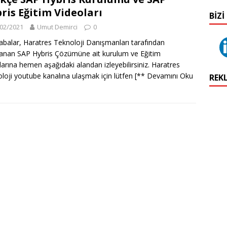
ris Eğitim Videoları
BIZI
02/2021
Umut Demirci
0
balar, Haratres Teknoloji Danışmanları tarafından
lanan SAP Hybris Çözümüne ait kurulum ve Eğitim
larına hemen aşağıdaki alandan izleyebilirsiniz. Haratres
loji youtube kanalına ulaşmak için lütfen
[** Devamını Oku
REK