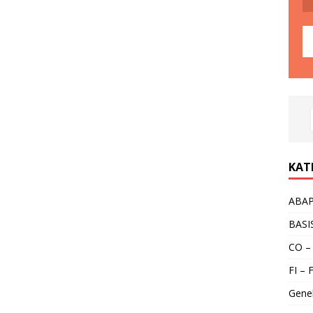
KAT
ABA
BASI
CO –
FI – 
Gene