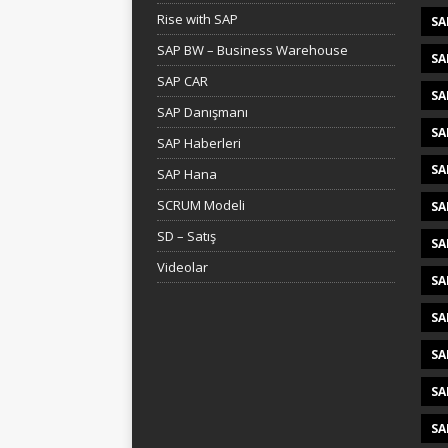
Rise with SAP
SA
SAP BW – Business Warehouse
SA
SAP CAR
SA
SAP Danışmanı
SA
SAP Haberleri
SA
SAP Hana
SCRUM Modeli
SA
SD – Satış
SA
Videolar
SA
SA
SA
SA
SA