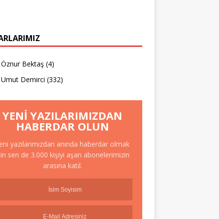
ARLARIMIZ
Öznur Bektaş
(4)
Umut Demirci
(332)
YENI YAZILARIMIZDAN
HABERDAR OLUN
eni yazılarımızdan anında haberdar olmak
çin sen de 3.000 kişiyi aşan abonelerimizin
arasına katıl.