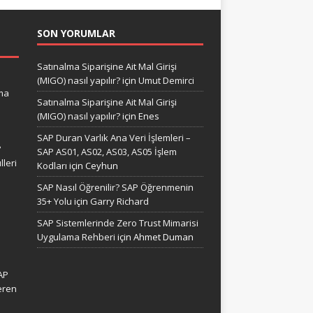
SON YORUMLAR
Satınalma Siparişine Ait Mal Girişi
(MIGO) nasıl yapılır?
için
Umut Demirci
ma
Satınalma Siparişine Ait Mal Girişi
(MIGO) nasıl yapılır?
için
Enes
SAP Duran Varlık Ana Veri İşlemleri –
?
SAP AS01, AS02, AS03, AS05 İşlem
leri
Kodları
için
Ceyhun
SAP Nasıl Öğrenilir? SAP Öğrenmenin
35+ Yolu
için
Garry Richard
SAP Sistemlerinde Zero Trust Mimarisi
Uygulama Rehberi
için
Ahmet Duman
AP
eren