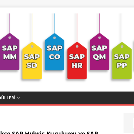
ÜLLERI
kçe SAP Hybris Kurulumu ve SAP