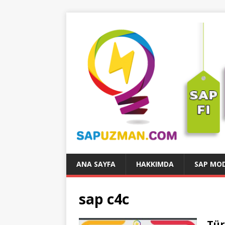
ANA SAYFA
HAKKIMDA
SAP MOD
sap c4c
Tür