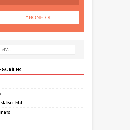
EGORILER
P
S
 Maliyet Muh
Finans
l