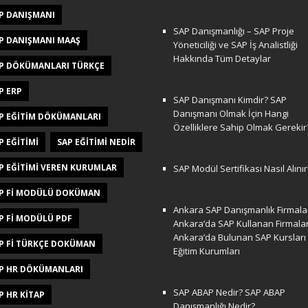
P DANIŞMANI
SAP Danışmanlığı – SAP Proje
P DANIŞMANI MAAŞ
Yöneticiliği ve SAP İş Analistliği
Hakkında Tüm Detaylar
P DÖKÜMANLARI TÜRKÇE
P ERP
SAP Danışmanı Kimdir? SAP
Danışmanı Olmak İçin Hangi
P EĞITIM DÖKÜMANLARI
Özelliklere Sahip Olmak Gerekir
P EĞITIMI
SAP EĞITIMI NEDIR
P EĞITIMI VEREN KURUMLAR
SAP Modül Sertifikası Nasıl Alınır
P FI MODÜLÜ DOKÜMAN
Ankara SAP Danışmanlık Firmalar
P FI MODÜLÜ PDF
Ankara’da SAP Kullanan Firmala
Ankara’da Bulunan SAP Kursları
P FI TÜRKÇE DOKÜMAN
Eğitim Kurumları
P HR DÖKÜMANLARI
SAP ABAP Nedir? SAP ABAP
P HR KITAP
Danışmanlığı Nedir?