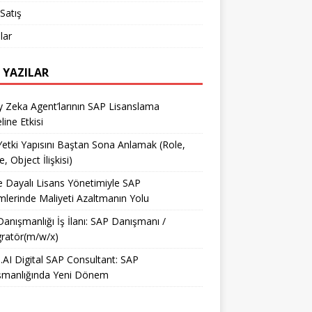
Satış
lar
 YAZILAR
 Zeka Agent’larının SAP Lisanslama
ine Etkisi
etki Yapısını Baştan Sona Anlamak (Role,
e, Object İlişkisi)
e Dayalı Lisans Yönetimiyle SAP
mlerinde Maliyeti Azaltmanın Yolu
anışmanlığı İş İlanı: SAP Danışmanı /
ratör(m/w/x)
AI Digital SAP Consultant: SAP
şmanlığında Yeni Dönem