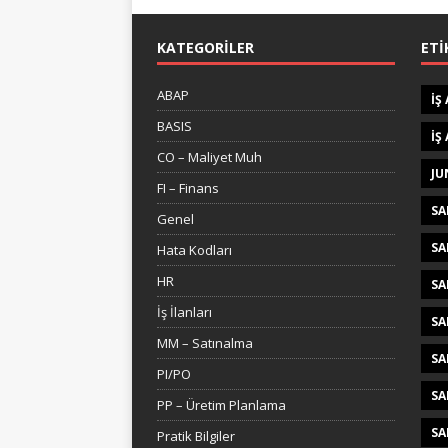
KATEGORILER
ETI
ABAP
IŞ
BASIS
IŞ
CO – Maliyet Muh
JU
FI – Finans
SA
Genel
SA
Hata Kodları
HR
SA
İş İlanları
SA
MM – Satınalma
SA
PI/PO
SA
PP – Üretim Planlama
SA
Pratik Bilgiler