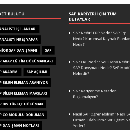
KET BULUTU
SAP KARIYERI İÇIN TÜM
DETAYLAR
 ANALISTI IŞ ILANLARI
SAP Nedir? ERP Nedir? SAP Erp
Nedir? Kurumsal Kaynak Planla
 ANALISTI NE IŞ YAPAR
Nedir?
NIOR SAP DANIŞMANI
SAP
P ABAP EĞITIM DÖKÜMANLARI
SAP ERP Nedir? SAP Hana Nedir
SAP Danışmanı Nedir? SAP Modül
P AKADEMI
SAP AÇILIMI
Nelerdir?
P BILEN ELEMAN ARANIYOR
SAP Kariyerime Nereden
P BILEN ELEMAN MAAŞLARI
Başlamalıyım?
P BW TÜRKÇE DÖKÜMAN
Nasıl SAP Öğrenebilirim? Nasıl S
P CO MODÜLÜ DÖKÜMAN
Uzmanı Olabilirim? SAP Eğitimi V
P DANIŞMAN NOTLARI
Yerler?