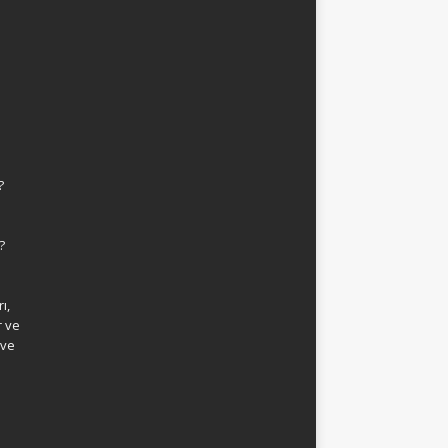
?
?
ı,
r ve
 ve