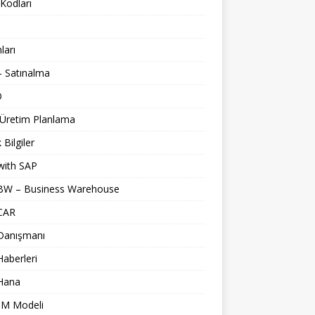
Kodları
nları
 Satınalma
O
 Üretim Planlama
 Bilgiler
with SAP
BW – Business Warehouse
CAR
Danışmanı
aberleri
Hana
M Modeli