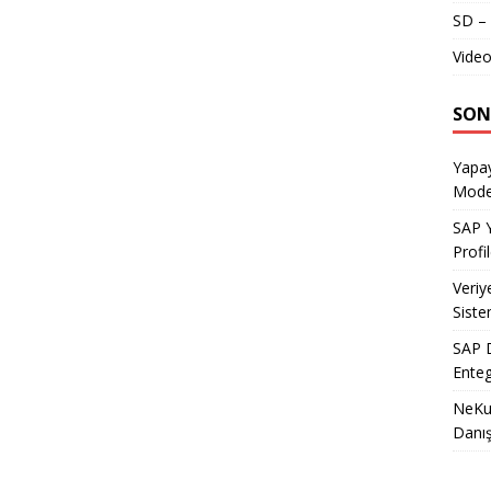
SD – 
Video
SON
Yapay
Model
SAP Y
Profil
Veriy
Siste
SAP D
Enteg
NeKu.
Danı