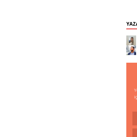
YAZ
Y
i