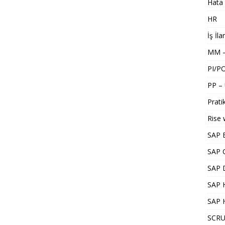
Hata 
HR
İş İla
MM –
PI/P
PP –
Pratik
Rise 
SAP 
SAP 
SAP 
SAP H
SAP 
SCRU