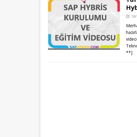
Hyb
18/
Merha
hazır
video
Tekno
**]