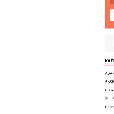
KAT
ABA
BASI
CO –
FI – 
Gene