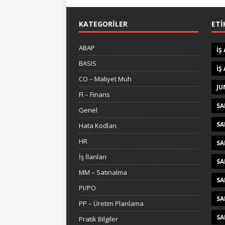
KATEGORILER
ETI
ABAP
IŞ
BASIS
IŞ
CO – Maliyet Muh
JU
FI – Finans
SA
Genel
SA
Hata Kodları
HR
SA
İş İlanları
SA
MM – Satınalma
SA
PI/PO
SA
PP – Üretim Planlama
SA
Pratik Bilgiler