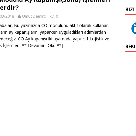
erdir?
BIZI
03/2018
Umut Demirci
0
balar, Bu yazımızda CO modülünü aktif olarak kullanan
ların ay kapanışlarını yaparken uyguladıkları adımlardan
deceğiz. CO Ay kapanışı iki aşamada yapılır. 1.Lojistik ve
s İşlemleri
[** Devamını Oku **]
REK