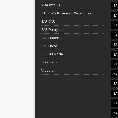
Rise with SAP
SA
SAP BW – Business Warehouse
SA
SAP CAR
SA
SAP Danışmanı
SA
SAP Haberleri
SA
SAP Hana
SCRUM Modeli
SA
SD – Satış
SA
Videolar
SA
SA
SA
SA
SA