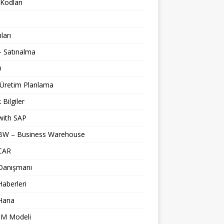
Kodları
nları
 Satınalma
O
 Üretim Planlama
 Bilgiler
with SAP
BW – Business Warehouse
CAR
Danışmanı
aberleri
Hana
M Modeli