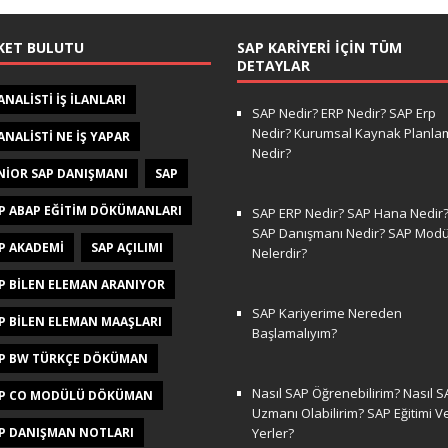
KET BULUTU
SAP KARIYERI İÇIN TÜM
DETAYLAR
 ANALISTI IŞ ILANLARI
SAP Nedir? ERP Nedir? SAP Erp
Nedir? Kurumsal Kaynak Planla
 ANALISTI NE IŞ YAPAR
Nedir?
NIOR SAP DANIŞMANI
SAP
P ABAP EĞITIM DÖKÜMANLARI
SAP ERP Nedir? SAP Hana Nedir
SAP Danışmanı Nedir? SAP Modül
P AKADEMI
SAP AÇILIMI
Nelerdir?
P BILEN ELEMAN ARANIYOR
SAP Kariyerime Nereden
P BILEN ELEMAN MAAŞLARI
Başlamalıyım?
P BW TÜRKÇE DÖKÜMAN
Nasıl SAP Öğrenebilirim? Nasıl S
P CO MODÜLÜ DÖKÜMAN
Uzmanı Olabilirim? SAP Eğitimi V
P DANIŞMAN NOTLARI
Yerler?