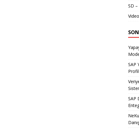
SD – 
Video
SON
Yapay
Model
SAP Y
Profil
Veriy
Siste
SAP D
Enteg
NeKu.
Danı