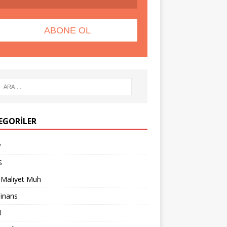
EGORILER
P
S
 Maliyet Muh
Finans
l