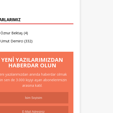
ARLARIMIZ
Öznur Bektaş
(4)
Umut Demirci
(332)
YENI YAZILARIMIZDAN
HABERDAR OLUN
eni yazılarımızdan anında haberdar olmak
çin sen de 3.000 kişiyi aşan abonelerimizin
arasına katıl.