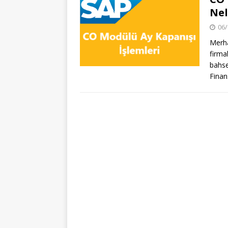
Nel
06/
Merha
firma
bahse
Finan