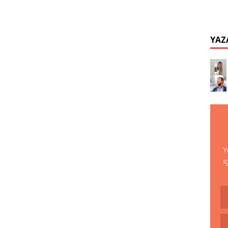
YAZ
Y
i