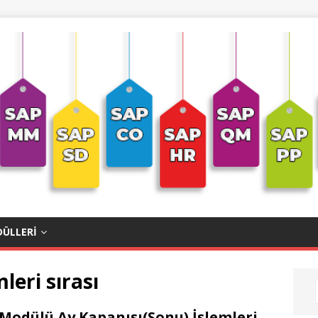
ÜLLERI
leri sırası
Modülü Ay Kapanışı(Sonu) İşlemleri