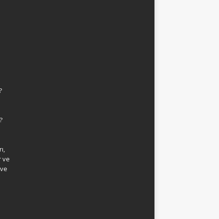
?
?
ı,
r ve
 ve