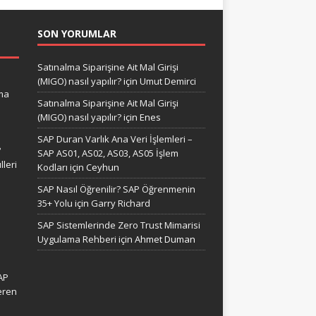
SON YORUMLAR
Satınalma Siparişine Ait Mal Girişi
(MIGO) nasıl yapılır?
için
Umut Demirci
ma
Satınalma Siparişine Ait Mal Girişi
(MIGO) nasıl yapılır?
için
Enes
SAP Duran Varlık Ana Veri İşlemleri –
?
SAP AS01, AS02, AS03, AS05 İşlem
leri
Kodları
için
Ceyhun
SAP Nasıl Öğrenilir? SAP Öğrenmenin
35+ Yolu
için
Garry Richard
SAP Sistemlerinde Zero Trust Mimarisi
Uygulama Rehberi
için
Ahmet Duman
AP
eren