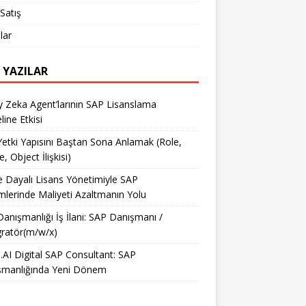
Satış
lar
 YAZILAR
 Zeka Agent’larının SAP Lisanslama
ine Etkisi
etki Yapısını Baştan Sona Anlamak (Role,
e, Object İlişkisi)
e Dayalı Lisans Yönetimiyle SAP
mlerinde Maliyeti Azaltmanın Yolu
anışmanlığı İş İlanı: SAP Danışmanı /
ratör(m/w/x)
AI Digital SAP Consultant: SAP
şmanlığında Yeni Dönem