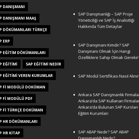
P DANIŞMANI
SAP Danışmanlığı – SAP Proje
P DANIŞMANI MAAŞ
Yöneticiliği ve SAP İş Analistliği
Hakkında Tüm Detaylar
P DÖKÜMANLARI TÜRKÇE
P ERP
SAP Danışmanı Kimdir? SAP
Danışmanı Olmak İçin Hangi
P EĞITIM DÖKÜMANLARI
Özelliklere Sahip Olmak Gerekir
P EĞITIMI
SAP EĞITIMI NEDIR
P EĞITIMI VEREN KURUMLAR
SAP Modül Sertifikası Nasıl Alınır
P FI MODÜLÜ DOKÜMAN
Ankara SAP Danışmanlık Firmalar
P FI MODÜLÜ PDF
Ankara’da SAP Kullanan Firmala
Ankara’da Bulunan SAP Kursları
P FI TÜRKÇE DOKÜMAN
Eğitim Kurumları
P HR DÖKÜMANLARI
SAP ABAP Nedir? SAP ABAP
P HR KITAP
Danışmanlığı Nedir?