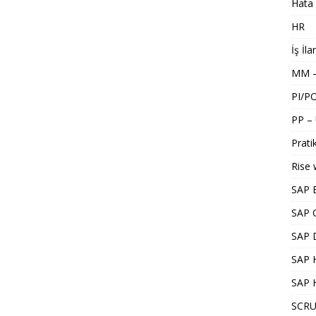
Hata 
HR
İş İla
MM –
PI/P
PP –
Pratik
Rise 
SAP 
SAP 
SAP 
SAP H
SAP 
SCRU