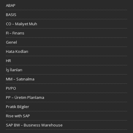
ABAP
BASIS
CO – Maliyet Muh
FI – Finans
Genel
Hata Kodları
HR
İş İlanları
MM – Satınalma
PI/PO
PP – Üretim Planlama
Pratik Bilgiler
Rise with SAP
SAP BW – Business Warehouse