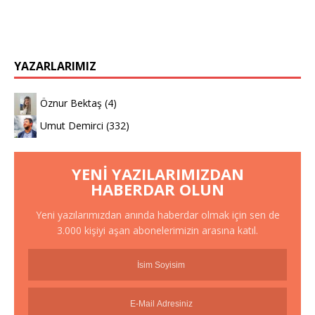
YAZARLARIMIZ
Öznur Bektaş
(4)
Umut Demirci
(332)
YENI YAZILARIMIZDAN
HABERDAR OLUN
Yeni yazılarımızdan anında haberdar olmak için sen de
3.000 kişiyi aşan abonelerimizin arasına katıl.