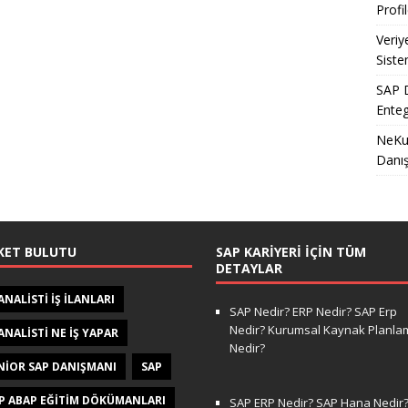
Profil
Veriy
Siste
SAP D
Enteg
NeKu.
Danı
KET BULUTU
SAP KARIYERI İÇIN TÜM
DETAYLAR
 ANALISTI IŞ ILANLARI
SAP Nedir? ERP Nedir? SAP Erp
Nedir? Kurumsal Kaynak Planla
 ANALISTI NE IŞ YAPAR
Nedir?
NIOR SAP DANIŞMANI
SAP
P ABAP EĞITIM DÖKÜMANLARI
SAP ERP Nedir? SAP Hana Nedir