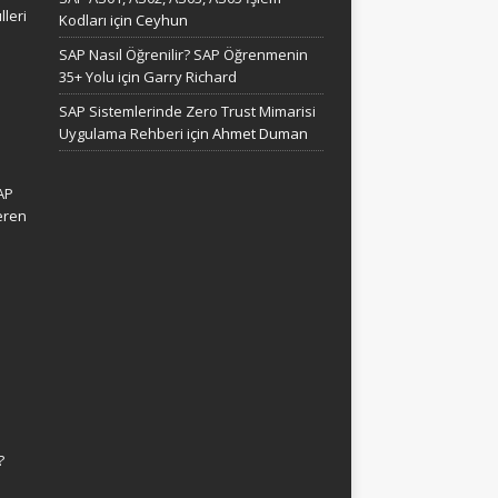
leri
Kodları
için
Ceyhun
SAP Nasıl Öğrenilir? SAP Öğrenmenin
35+ Yolu
için
Garry Richard
SAP Sistemlerinde Zero Trust Mimarisi
Uygulama Rehberi
için
Ahmet Duman
AP
eren
?