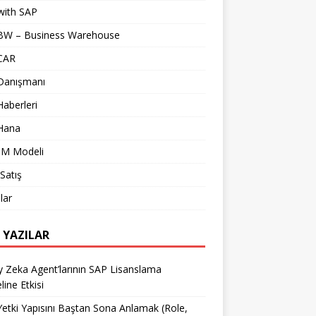
with SAP
BW – Business Warehouse
CAR
Danışmanı
aberleri
Hana
M Modeli
Satış
lar
 YAZILAR
 Zeka Agent’larının SAP Lisanslama
ine Etkisi
etki Yapısını Baştan Sona Anlamak (Role,