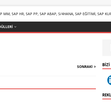
ÜLLERI
BIZI
SONRAKI
REK