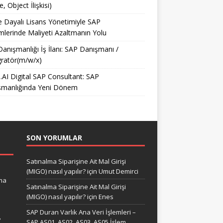
e, Object İlişkisi)
e Dayalı Lisans Yönetimiyle SAP
mlerinde Maliyeti Azaltmanın Yolu
anışmanlığı İş İlanı: SAP Danışmanı /
ratör(m/w/x)
AI Digital SAP Consultant: SAP
şmanlığında Yeni Dönem
SON YORUMLAR
Satınalma Siparişine Ait Mal Girişi
(MIGO) nasıl yapılır?
için
Umut Demirci
ma
Satınalma Siparişine Ait Mal Girişi
(MIGO) nasıl yapılır?
için
Enes
SAP Duran Varlık Ana Veri İşlemleri –
?
SAP AS01, AS02, AS03, AS05 İşlem