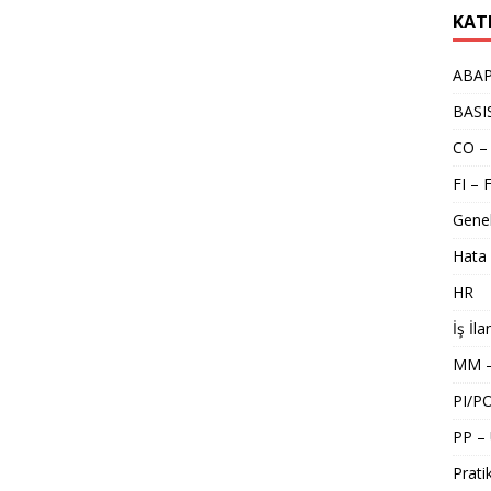
KAT
ABA
BASI
CO –
FI – 
Gene
Hata 
HR
İş İla
MM –
PI/P
PP –
Pratik