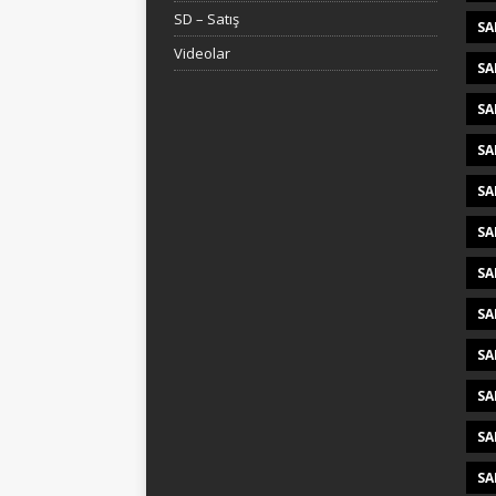
SD – Satış
SA
Videolar
SA
SA
SA
SA
SA
SA
SA
SA
SA
SA
SA