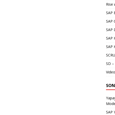
Rise 
SAP 
SAP 
SAP 
SAP H
SAP 
SCRU
SD – 
Video
SON
Yapay
Model
SAP Y