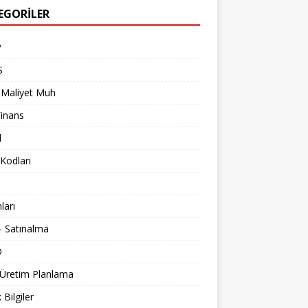
EGORILER
P
S
 Maliyet Muh
Finans
l
Kodları
nları
 Satınalma
O
 Üretim Planlama
 Bilgiler