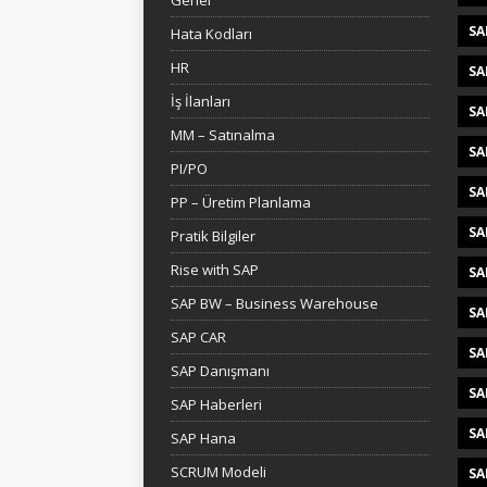
Genel
SA
Hata Kodları
HR
SA
İş İlanları
SA
MM – Satınalma
SA
PI/PO
SA
PP – Üretim Planlama
SA
Pratik Bilgiler
Rise with SAP
SA
SAP BW – Business Warehouse
SA
SAP CAR
SA
SAP Danışmanı
SA
SAP Haberleri
SA
SAP Hana
SCRUM Modeli
SA