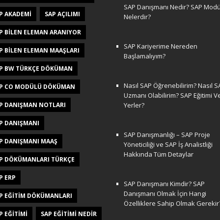
SAP Danışmanı Nedir? SAP Modül
P AKADEMI
SAP AÇILIMI
Nelerdir?
P BILEN ELEMAN ARANIYOR
SAP Kariyerime Nereden
P BILEN ELEMAN MAAŞLARI
Başlamalıyım?
P BW TÜRKÇE DÖKÜMAN
Nasıl SAP Öğrenebilirim? Nasıl S
P CO MODÜLÜ DÖKÜMAN
Uzmanı Olabilirim? SAP Eğitimi V
P DANIŞMAN NOTLARI
Yerler?
P DANIŞMANI
SAP Danışmanlığı – SAP Proje
P DANIŞMANI MAAŞ
Yöneticiliği ve SAP İş Analistliği
Hakkında Tüm Detaylar
P DÖKÜMANLARI TÜRKÇE
P ERP
SAP Danışmanı Kimdir? SAP
Danışmanı Olmak İçin Hangi
P EĞITIM DÖKÜMANLARI
Özelliklere Sahip Olmak Gerekir
P EĞITIMI
SAP EĞITIMI NEDIR