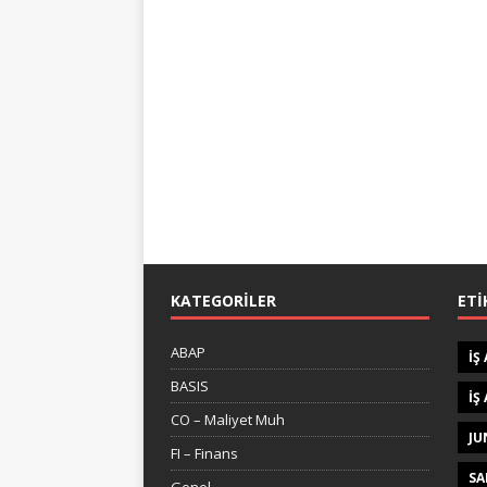
KATEGORILER
ETI
ABAP
IŞ
BASIS
IŞ
CO – Maliyet Muh
JU
FI – Finans
SA