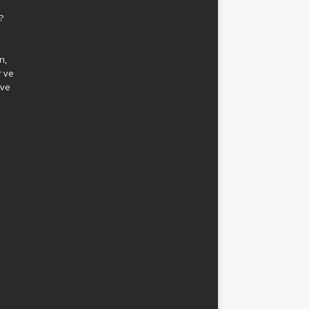
?
ı,
r ve
 ve