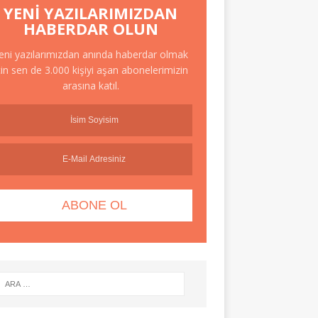
YENI YAZILARIMIZDAN
HABERDAR OLUN
eni yazılarımızdan anında haberdar olmak
çin sen de 3.000 kişiyi aşan abonelerimizin
arasına katıl.