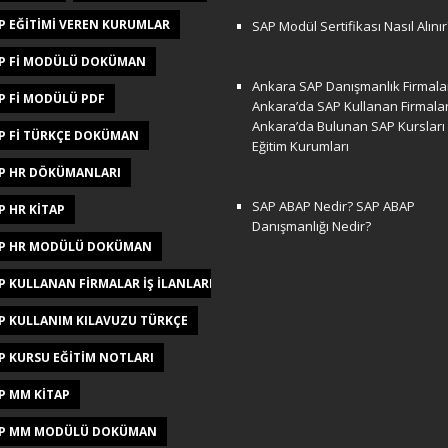
P EĞITIMI VEREN KURUMLAR
SAP Modül Sertifikası Nasıl Alınır
P FI MODÜLÜ DOKÜMAN
Ankara SAP Danışmanlık Firmalar
P FI MODÜLÜ PDF
Ankara’da SAP Kullanan Firmala
Ankara’da Bulunan SAP Kursları
P FI TÜRKÇE DOKÜMAN
Eğitim Kurumları
P HR DÖKÜMANLARI
SAP ABAP Nedir? SAP ABAP
P HR KITAP
Danışmanlığı Nedir?
P HR MODÜLÜ DOKÜMAN
P KULLANAN FIRMALAR IŞ ILANLARI
P KULLANIM KILAVUZU TÜRKÇE
P KURSU EĞITIM NOTLARI
P MM KITAP
P MM MODÜLÜ DOKÜMAN