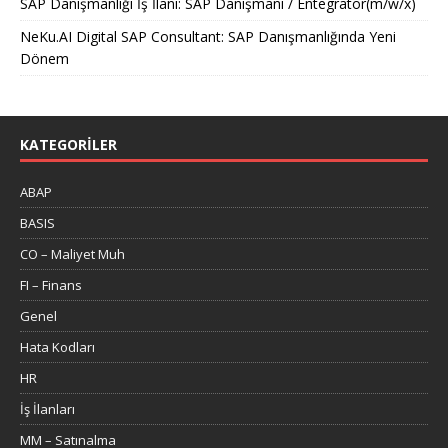
SAP Danışmanlığı İş İlanı: SAP Danışmanı / Entegratör(m/w/x)
NeKu.AI Digital SAP Consultant: SAP Danışmanlığında Yeni
Dönem
KATEGORILER
ABAP
BASIS
CO – Maliyet Muh
FI – Finans
Genel
Hata Kodları
HR
İş İlanları
MM – Satınalma