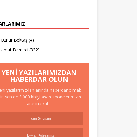
ARLARIMIZ
Öznur Bektaş
(4)
Umut Demirci
(332)
YENI YAZILARIMIZDAN
HABERDAR OLUN
eni yazılarımızdan anında haberdar olmak
çin sen de 3.000 kişiyi aşan abonelerimizin
arasına katıl.