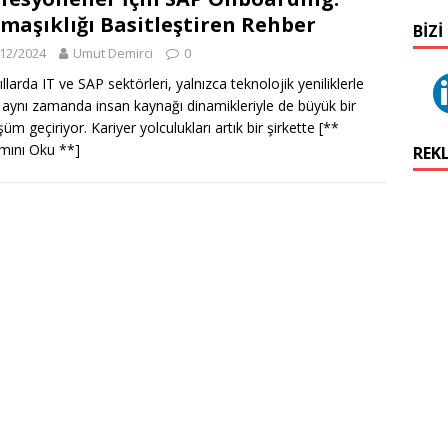
maşıklığı Basitleştiren Rehber
BIZI
12/2024
Umut Demirci
0
llarda IT ve SAP sektörleri, yalnızca teknolojik yeniliklerle
, aynı zamanda insan kaynağı dinamikleriyle de büyük bir
üm geçiriyor. Kariyer yolculukları artık bir şirkette
[**
mını Oku **]
REK