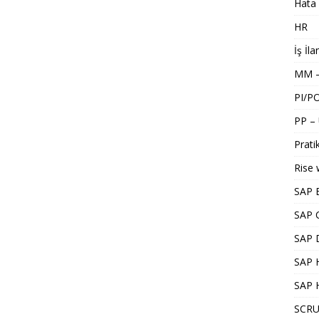
Hata 
HR
İş İla
MM –
PI/P
PP –
Pratik
Rise 
SAP 
SAP 
SAP 
SAP H
SAP 
SCRU