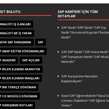
KET BULUTU
SAP KARIYERI İÇIN TÜM
DETAYLAR
 ANALISTI IŞ ILANLARI
SAP Nedir? ERP Nedir? SAP Erp
Nedir? Kurumsal Kaynak Planla
 ANALISTI NE IŞ YAPAR
Nedir?
NIOR SAP DANIŞMANI
SAP
P ABAP EĞITIM DÖKÜMANLARI
SAP ERP Nedir? SAP Hana Nedir
SAP Danışmanı Nedir? SAP Modül
P AKADEMI
SAP AÇILIMI
Nelerdir?
P BILEN ELEMAN ARANIYOR
SAP Kariyerime Nereden
P BILEN ELEMAN MAAŞLARI
Başlamalıyım?
P BW TÜRKÇE DÖKÜMAN
Nasıl SAP Öğrenebilirim? Nasıl S
P CO MODÜLÜ DÖKÜMAN
Uzmanı Olabilirim? SAP Eğitimi V
P DANIŞMAN NOTLARI
Yerler?