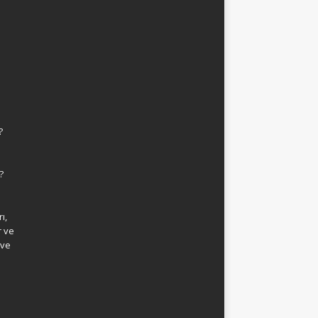
?
?
ı,
r ve
 ve