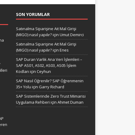
SON YORUMLAR
Satınalma Siparişine Ait Mal Girişi
(MIGO) nasıl yapılır?
için
Umut Demirci
ma
Satınalma Siparişine Ait Mal Girişi
(MIGO) nasıl yapılır?
için
Enes
SAP Duran Varlık Ana Veri İşlemleri –
?
SAP AS01, AS02, AS03, AS05 İşlem
leri
Kodları
için
Ceyhun
SAP Nasıl Öğrenilir? SAP Öğrenmenin
35+ Yolu
için
Garry Richard
SAP Sistemlerinde Zero Trust Mimarisi
Uygulama Rehberi
için
Ahmet Duman
AP
eren