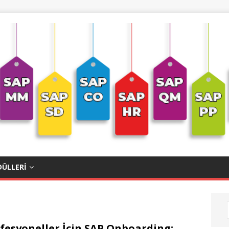
ÜLLERI
fesyoneller İçin SAP Onboarding: