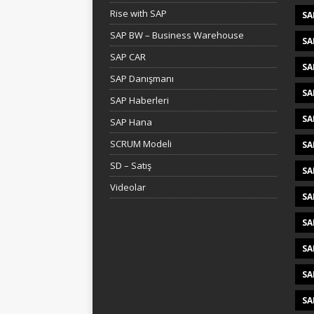
Rise with SAP
SA
SAP BW – Business Warehouse
SA
SAP CAR
SA
SAP Danışmanı
SA
SAP Haberleri
SA
SAP Hana
SCRUM Modeli
SA
SD – Satış
SA
Videolar
SA
SA
SA
SA
SA