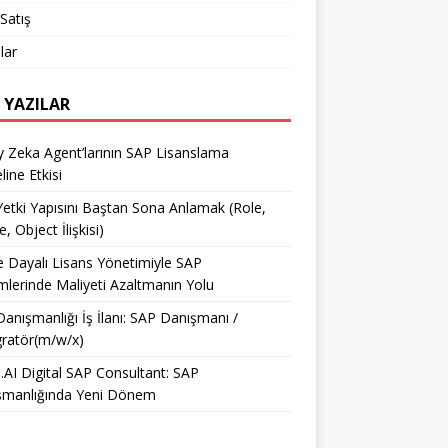
Satış
lar
 YAZILAR
 Zeka Agent’larının SAP Lisanslama
ine Etkisi
etki Yapısını Baştan Sona Anlamak (Role,
e, Object İlişkisi)
e Dayalı Lisans Yönetimiyle SAP
mlerinde Maliyeti Azaltmanın Yolu
anışmanlığı İş İlanı: SAP Danışmanı /
ratör(m/w/x)
AI Digital SAP Consultant: SAP
şmanlığında Yeni Dönem