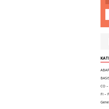
KAT
ABA
BASI
CO –
FI – 
Gene