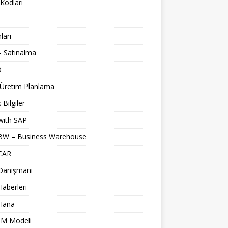
Kodları
nları
 Satınalma
O
 Üretim Planlama
 Bilgiler
with SAP
BW – Business Warehouse
CAR
Danışmanı
aberleri
Hana
M Modeli