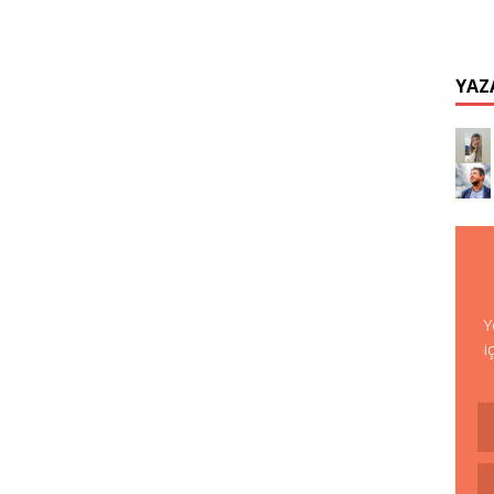
YAZ
Y
i