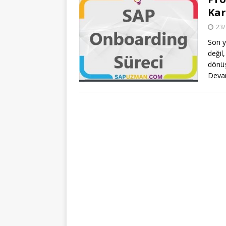
Kar
23/
Son yı
değil
dönüş
Deva