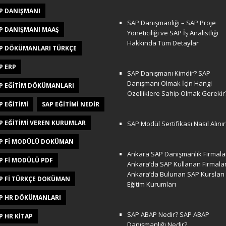
P DANIŞMANI
SAP Danışmanlığı – SAP Proje
P DANIŞMANI MAAŞ
Yöneticiliği ve SAP İş Analistliği
Hakkında Tüm Detaylar
P DÖKÜMANLARI TÜRKÇE
P ERP
SAP Danışmanı Kimdir? SAP
Danışmanı Olmak İçin Hangi
P EĞITIM DÖKÜMANLARI
Özelliklere Sahip Olmak Gerekir
P EĞITIMI
SAP EĞITIMI NEDIR
P EĞITIMI VEREN KURUMLAR
SAP Modül Sertifikası Nasıl Alınır
P FI MODÜLÜ DOKÜMAN
Ankara SAP Danışmanlık Firmalar
P FI MODÜLÜ PDF
Ankara’da SAP Kullanan Firmala
Ankara’da Bulunan SAP Kursları
P FI TÜRKÇE DOKÜMAN
Eğitim Kurumları
P HR DÖKÜMANLARI
SAP ABAP Nedir? SAP ABAP
P HR KITAP
Danışmanlığı Nedir?