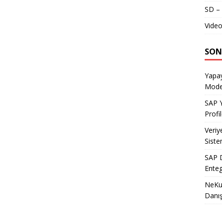
SD – 
Video
SON
Yapay
Model
SAP Y
Profil
Veriy
Siste
SAP D
Enteg
NeKu.
Danı