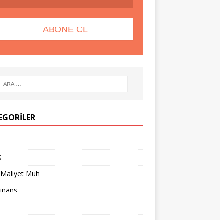
EGORILER
P
S
 Maliyet Muh
Finans
l