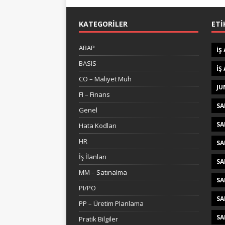
KATEGORILER
ETI
ABAP
IŞ
BASIS
IŞ
CO – Maliyet Muh
JU
FI – Finans
SA
Genel
SA
Hata Kodları
HR
SA
İş İlanları
SA
MM – Satınalma
SA
PI/PO
SA
PP – Üretim Planlama
SA
Pratik Bilgiler