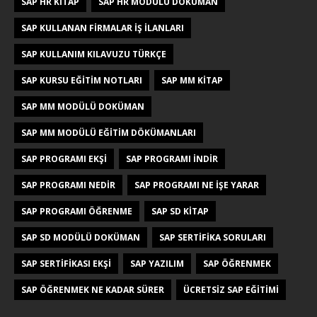
SAP HR KITAP
SAP HR MODÜLÜ DOKÜMAN
SAP KULLANAN FIRMALAR IŞ ILANLARI
SAP KULLANIM KILAVUZU TÜRKÇE
SAP KURSU EĞITIM NOTLARI
SAP MM KITAP
SAP MM MODÜLÜ DOKÜMAN
SAP MM MODÜLÜ EĞITIM DÖKÜMANLARI
SAP PROGRAMI EKŞI
SAP PROGRAMI INDIR
SAP PROGRAMI NEDIR
SAP PROGRAMI NE IŞE YARAR
SAP PROGRAMI ÖĞRENME
SAP SD KITAP
SAP SD MODÜLÜ DOKÜMAN
SAP SERTIFIKA SORULARI
SAP SERTIFIKASI EKŞI
SAP YAZILIM
SAP ÖĞRENMEK
SAP ÖĞRENMEK NE KADAR SÜRER
ÜCRETSIZ SAP EĞITIMI