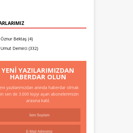
ARLARIMIZ
Öznur Bektaş
(4)
Umut Demirci
(332)
YENI YAZILARIMIZDAN
HABERDAR OLUN
eni yazılarımızdan anında haberdar olmak
çin sen de 3.000 kişiyi aşan abonelerimizin
arasına katıl.