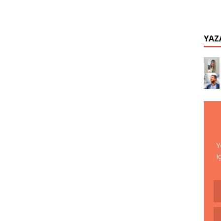
YAZ
Y
i