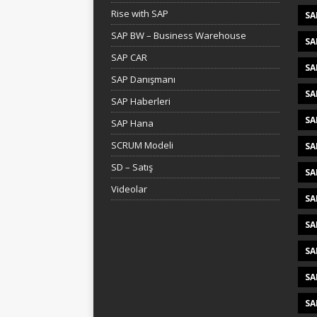
Rise with SAP
SA
SAP BW – Business Warehouse
SA
SAP CAR
SA
SAP Danışmanı
SA
SAP Haberleri
SA
SAP Hana
SCRUM Modeli
SA
SD – Satış
SA
Videolar
SA
SA
SA
SA
SA