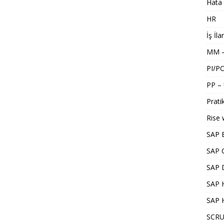
Hata 
HR
İş İla
MM –
PI/P
PP –
Pratik
Rise 
SAP 
SAP 
SAP 
SAP H
SAP 
SCRU