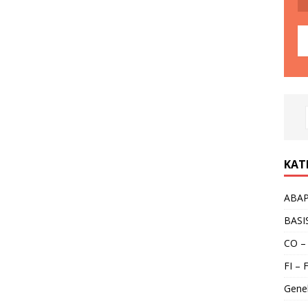
KAT
ABA
BASI
CO –
FI – 
Gene