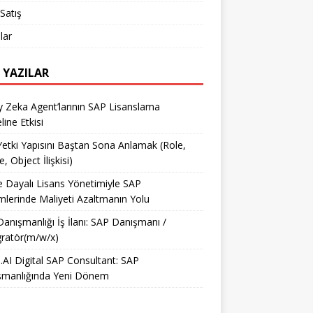
Satış
lar
 YAZILAR
 Zeka Agent’larının SAP Lisanslama
ine Etkisi
etki Yapısını Baştan Sona Anlamak (Role,
e, Object İlişkisi)
e Dayalı Lisans Yönetimiyle SAP
mlerinde Maliyeti Azaltmanın Yolu
anışmanlığı İş İlanı: SAP Danışmanı /
ratör(m/w/x)
AI Digital SAP Consultant: SAP
şmanlığında Yeni Dönem