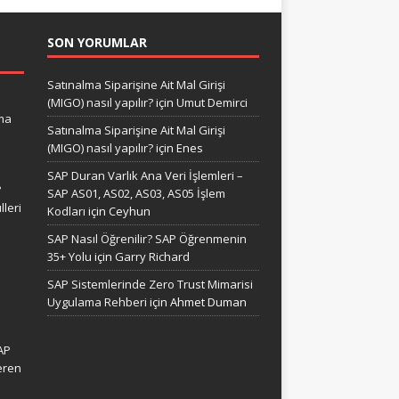
SON YORUMLAR
Satınalma Siparişine Ait Mal Girişi
(MIGO) nasıl yapılır?
için
Umut Demirci
ma
Satınalma Siparişine Ait Mal Girişi
(MIGO) nasıl yapılır?
için
Enes
SAP Duran Varlık Ana Veri İşlemleri –
?
SAP AS01, AS02, AS03, AS05 İşlem
leri
Kodları
için
Ceyhun
SAP Nasıl Öğrenilir? SAP Öğrenmenin
35+ Yolu
için
Garry Richard
SAP Sistemlerinde Zero Trust Mimarisi
Uygulama Rehberi
için
Ahmet Duman
AP
eren