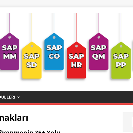
ÜLLERI
nakları
Öğrenmenin 35+ Yolu