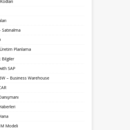
Kodları
nları
 Satınalma
O
 Üretim Planlama
 Bilgiler
with SAP
BW – Business Warehouse
CAR
Danışmanı
aberleri
Hana
M Modeli