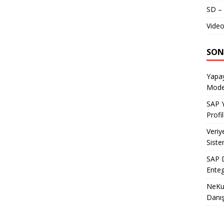
SD – 
Video
SON
Yapay
Model
SAP Y
Profil
Veriy
Siste
SAP D
Enteg
NeKu.
Danı