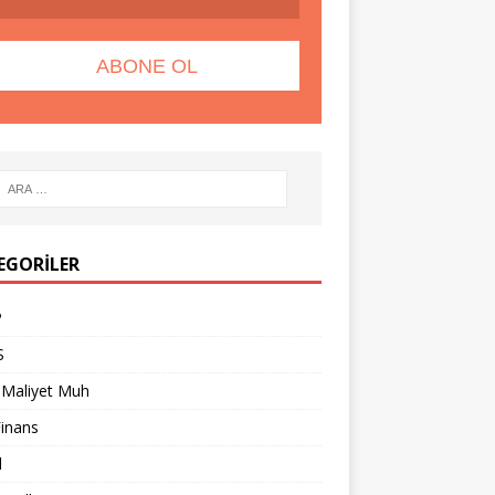
EGORILER
P
S
 Maliyet Muh
Finans
l