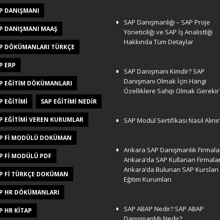
P DANIŞMANI
SAP Danışmanlığı – SAP Proje
P DANIŞMANI MAAŞ
Yöneticiliği ve SAP İş Analistliği
Hakkında Tüm Detaylar
P DÖKÜMANLARI TÜRKÇE
P ERP
SAP Danışmanı Kimdir? SAP
Danışmanı Olmak İçin Hangi
P EĞITIM DÖKÜMANLARI
Özelliklere Sahip Olmak Gerekir
P EĞITIMI
SAP EĞITIMI NEDIR
P EĞITIMI VEREN KURUMLAR
SAP Modül Sertifikası Nasıl Alınır
P FI MODÜLÜ DOKÜMAN
Ankara SAP Danışmanlık Firmalar
P FI MODÜLÜ PDF
Ankara’da SAP Kullanan Firmala
Ankara’da Bulunan SAP Kursları
P FI TÜRKÇE DOKÜMAN
Eğitim Kurumları
P HR DÖKÜMANLARI
SAP ABAP Nedir? SAP ABAP
P HR KITAP
Danışmanlığı Nedir?