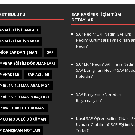
KET BULUTU
SAP KARIYERI İÇIN TÜM
DETAYLAR
 ANALISTI IŞ ILANLARI
SAP Nedir? ERP Nedir? SAP Erp
Nedir? Kurumsal Kaynak Planla
 ANALISTI NE IŞ YAPAR
Nedir?
NIOR SAP DANIŞMANI
SAP
P ABAP EĞITIM DÖKÜMANLARI
SAP ERP Nedir? SAP Hana Nedir
SAP Danışmanı Nedir? SAP Modül
P AKADEMI
SAP AÇILIMI
Nelerdir?
P BILEN ELEMAN ARANIYOR
SAP Kariyerime Nereden
P BILEN ELEMAN MAAŞLARI
Başlamalıyım?
P BW TÜRKÇE DÖKÜMAN
Nasıl SAP Öğrenebilirim? Nasıl S
P CO MODÜLÜ DÖKÜMAN
Uzmanı Olabilirim? SAP Eğitimi V
P DANIŞMAN NOTLARI
Yerler?