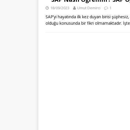
18/09/2023
Umut Demirci
1
SAP’yi hayatında ilk kez duyan birisi şüphesiz
olduğu konusunda bir fikri olmamaktadır. İşt