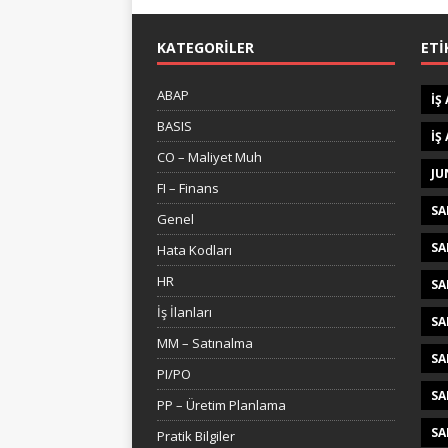
KATEGORILER
ETI
ABAP
IŞ
BASIS
IŞ
CO – Maliyet Muh
JU
FI – Finans
SA
Genel
SA
Hata Kodları
HR
SA
İş İlanları
SA
MM – Satınalma
SA
PI/PO
SA
PP – Üretim Planlama
SA
Pratik Bilgiler