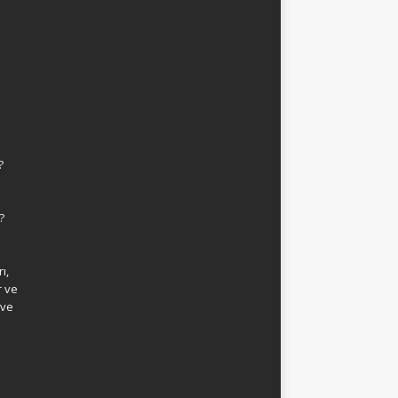
?
?
ı,
r ve
 ve