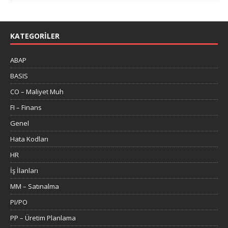
KATEGORILER
ABAP
BASIS
CO – Maliyet Muh
FI – Finans
Genel
Hata Kodları
HR
İş İlanları
MM – Satınalma
PI/PO
PP – Üretim Planlama