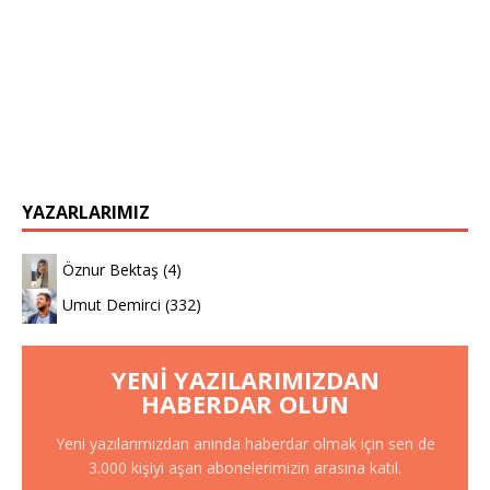
YAZARLARIMIZ
Öznur Bektaş
(4)
Umut Demirci
(332)
YENI YAZILARIMIZDAN
HABERDAR OLUN
Yeni yazılarımızdan anında haberdar olmak için sen de
3.000 kişiyi aşan abonelerimizin arasına katıl.