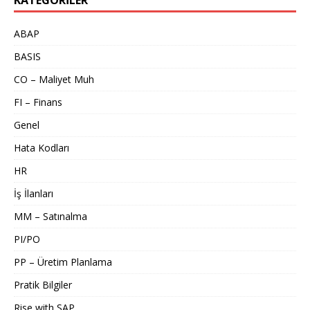
KATEGORILER
ABAP
BASIS
CO – Maliyet Muh
FI – Finans
Genel
Hata Kodları
HR
İş İlanları
MM – Satınalma
PI/PO
PP – Üretim Planlama
Pratik Bilgiler
Rise with SAP