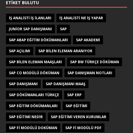
ETIKET BULUTU
IŞ ANALISTI IŞ ILANLARI
IŞ ANALISTI NE IŞ YAPAR
JUNIOR SAP DANIŞMANI
SAP
SAP ABAP EĞITIM DÖKÜMANLARI
SAP AKADEMI
SAP AÇILIMI
SAP BILEN ELEMAN ARANIYOR
SAP BILEN ELEMAN MAAŞLARI
SAP BW TÜRKÇE DÖKÜMAN
SAP CO MODÜLÜ DÖKÜMAN
SAP DANIŞMAN NOTLARI
SAP DANIŞMANI
SAP DANIŞMANI MAAŞ
SAP DÖKÜMANLARI TÜRKÇE
SAP ERP
SAP EĞITIM DÖKÜMANLARI
SAP EĞITIMI
SAP EĞITIMI NEDIR
SAP EĞITIMI VEREN KURUMLAR
SAP FI MODÜLÜ DOKÜMAN
SAP FI MODÜLÜ PDF