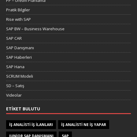
PP – Üretim Planlama
Pratik Bilgiler
Rise with SAP
SAP BW – Business Warehouse
SAP CAR
SAP Danışmanı
SAP Haberleri
SAP Hana
SCRUM Modeli
SD – Satış
Videolar
ETIKET BULUTU
IŞ ANALISTI IŞ ILANLARI
IŞ ANALISTI NE IŞ YAPAR
JUNIOR SAP DANIŞMANI
SAP