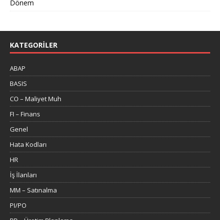
Dönem
KATEGORILER
ABAP
BASIS
CO – Maliyet Muh
FI – Finans
Genel
Hata Kodları
HR
İş İlanları
MM – Satınalma
PI/PO