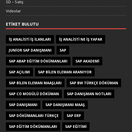
SD – Satış
Videolar
ETIKET BULUTU
IŞ ANALISTI IŞ ILANLARI
IŞ ANALISTI NE IŞ YAPAR
JUNIOR SAP DANIŞMANI
SAP
SAP ABAP EĞITIM DÖKÜMANLARI
SAP AKADEMI
SAP AÇILIMI
SAP BILEN ELEMAN ARANIYOR
SAP BILEN ELEMAN MAAŞLARI
SAP BW TÜRKÇE DÖKÜMAN
SAP CO MODÜLÜ DÖKÜMAN
SAP DANIŞMAN NOTLARI
SAP DANIŞMANI
SAP DANIŞMANI MAAŞ
SAP DÖKÜMANLARI TÜRKÇE
SAP ERP
SAP EĞITIM DÖKÜMANLARI
SAP EĞITIMI