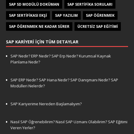
SAP SD MODÜLÜ DOKÜMAN
SAP SERTIFIKA SORULARI
SAP SERTIFIKASI EKŞI
SAP YAZILIM
SAP ÖĞRENMEK
SAP ÖĞRENMEK NE KADAR SÜRER
ÜCRETSIZ SAP EĞITIMI
SAP KARIYERI İÇIN TÜM DETAYLAR
SAP Nedir? ERP Nedir? SAP Erp Nedir? Kurumsal Kaynak
Planlama Nedir?
SAP ERP Nedir? SAP Hana Nedir? SAP Danışmanı Nedir? SAP
Modülleri Nelerdir?
SAP Kariyerime Nereden Başlamalıyım?
Nasıl SAP Öğrenebilirim? Nasıl SAP Uzmanı Olabilirim? SAP Eğitimi
Veren Yerler?