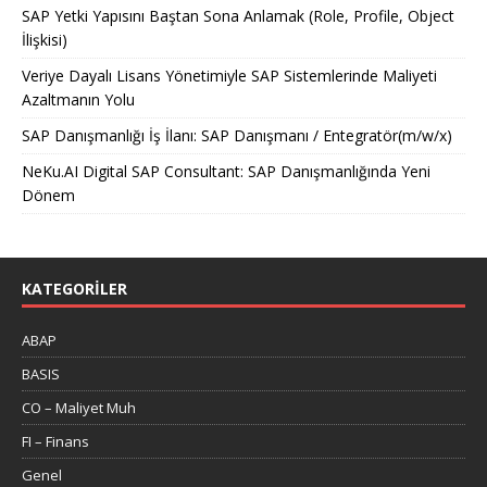
SAP Yetki Yapısını Baştan Sona Anlamak (Role, Profile, Object
İlişkisi)
Veriye Dayalı Lisans Yönetimiyle SAP Sistemlerinde Maliyeti
Azaltmanın Yolu
SAP Danışmanlığı İş İlanı: SAP Danışmanı / Entegratör(m/w/x)
NeKu.AI Digital SAP Consultant: SAP Danışmanlığında Yeni
Dönem
KATEGORILER
ABAP
BASIS
CO – Maliyet Muh
FI – Finans
Genel