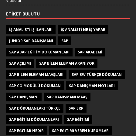
Videolar
ETIKET BULUTU
IŞ ANALISTI IŞ ILANLARI
IŞ ANALISTI NE IŞ YAPAR
JUNIOR SAP DANIŞMANI
SAP
SAP ABAP EĞITIM DÖKÜMANLARI
SAP AKADEMI
SAP AÇILIMI
SAP BILEN ELEMAN ARANIYOR
SAP BILEN ELEMAN MAAŞLARI
SAP BW TÜRKÇE DÖKÜMAN
SAP CO MODÜLÜ DÖKÜMAN
SAP DANIŞMAN NOTLARI
SAP DANIŞMANI
SAP DANIŞMANI MAAŞ
SAP DÖKÜMANLARI TÜRKÇE
SAP ERP
SAP EĞITIM DÖKÜMANLARI
SAP EĞITIMI
SAP EĞITIMI NEDIR
SAP EĞITIMI VEREN KURUMLAR