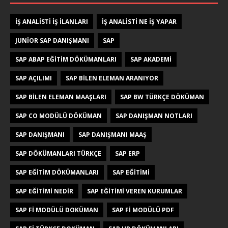
IŞ ANALISTI IŞ ILANLARI
IŞ ANALISTI NE IŞ YAPAR
JUNIOR SAP DANIŞMANI
SAP
SAP ABAP EĞITIM DÖKÜMANLARI
SAP AKADEMI
SAP AÇILIMI
SAP BILEN ELEMAN ARANIYOR
SAP BILEN ELEMAN MAAŞLARI
SAP BW TÜRKÇE DÖKÜMAN
SAP CO MODÜLÜ DÖKÜMAN
SAP DANIŞMAN NOTLARI
SAP DANIŞMANI
SAP DANIŞMANI MAAŞ
SAP DÖKÜMANLARI TÜRKÇE
SAP ERP
SAP EĞITIM DÖKÜMANLARI
SAP EĞITIMI
SAP EĞITIMI NEDIR
SAP EĞITIMI VEREN KURUMLAR
SAP FI MODÜLÜ DOKÜMAN
SAP FI MODÜLÜ PDF