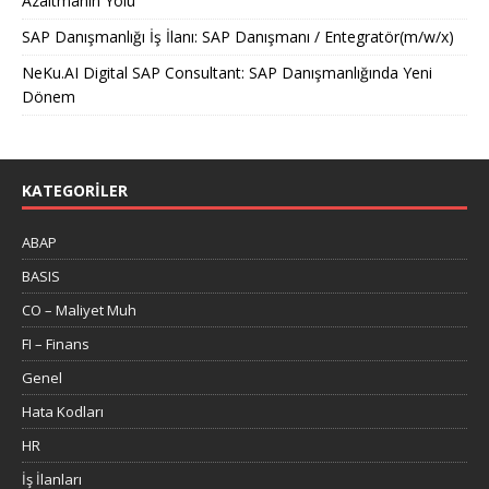
Azaltmanın Yolu
SAP Danışmanlığı İş İlanı: SAP Danışmanı / Entegratör(m/w/x)
NeKu.AI Digital SAP Consultant: SAP Danışmanlığında Yeni
Dönem
KATEGORILER
ABAP
BASIS
CO – Maliyet Muh
FI – Finans
Genel
Hata Kodları
HR
İş İlanları