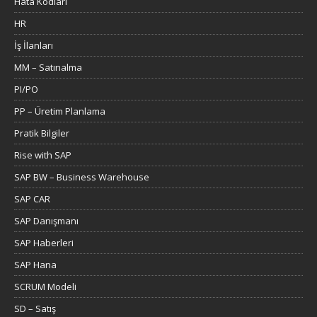
Hata Kodları
HR
İş İlanları
MM – Satınalma
PI/PO
PP – Üretim Planlama
Pratik Bilgiler
Rise with SAP
SAP BW – Business Warehouse
SAP CAR
SAP Danışmanı
SAP Haberleri
SAP Hana
SCRUM Modeli
SD – Satış