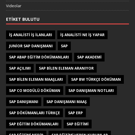
Videolar
ETIKET BULUTU
IŞ ANALISTI IŞ ILANLARI
IŞ ANALISTI NE IŞ YAPAR
JUNIOR SAP DANIŞMANI
SAP
SAP ABAP EĞITIM DÖKÜMANLARI
SAP AKADEMI
SAP AÇILIMI
SAP BILEN ELEMAN ARANIYOR
SAP BILEN ELEMAN MAAŞLARI
SAP BW TÜRKÇE DÖKÜMAN
SAP CO MODÜLÜ DÖKÜMAN
SAP DANIŞMAN NOTLARI
SAP DANIŞMANI
SAP DANIŞMANI MAAŞ
SAP DÖKÜMANLARI TÜRKÇE
SAP ERP
SAP EĞITIM DÖKÜMANLARI
SAP EĞITIMI