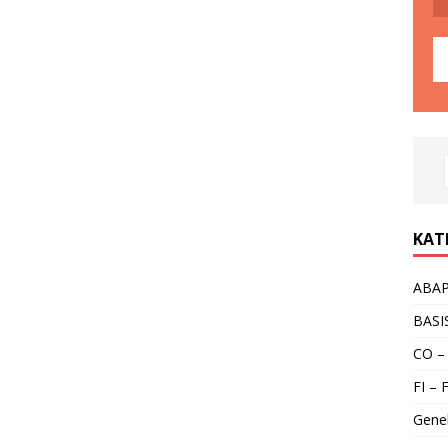
KAT
ABA
BASI
CO –
FI – 
Gene