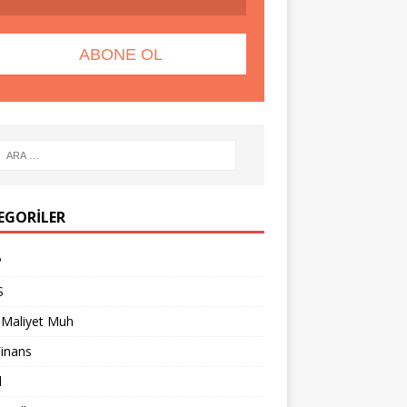
EGORILER
P
S
 Maliyet Muh
Finans
l