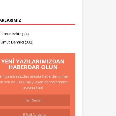
ARLARIMIZ
Öznur Bektaş
(4)
Umut Demirci
(332)
YENI YAZILARIMIZDAN
HABERDAR OLUN
eni yazılarımızdan anında haberdar olmak
çin sen de 3.000 kişiyi aşan abonelerimizin
arasına katıl.