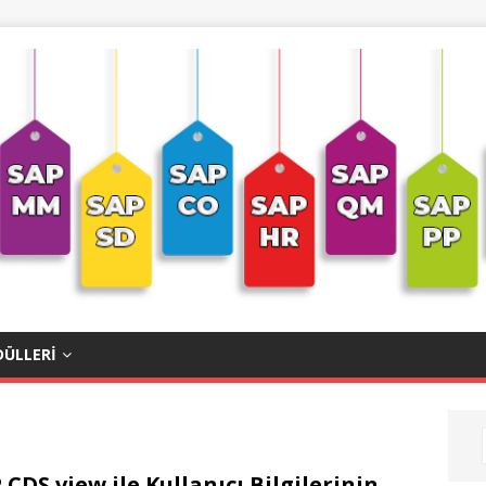
ÜLLERI
 CDS view ile Kullanıcı Bilgilerinin