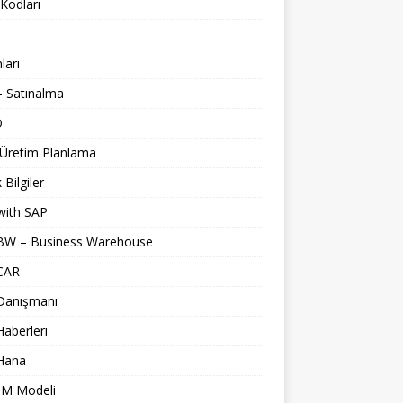
Kodları
nları
 Satınalma
O
 Üretim Planlama
 Bilgiler
with SAP
BW – Business Warehouse
CAR
Danışmanı
aberleri
Hana
M Modeli