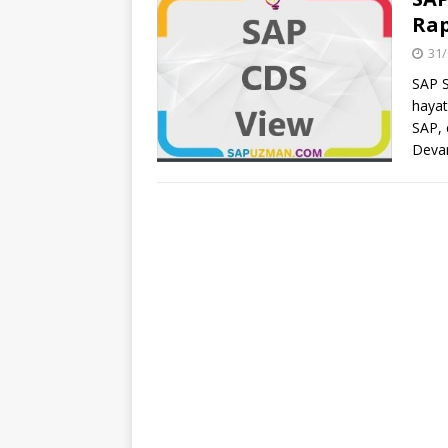
Ra
31/
SAP S
hayat
SAP, 
Deva