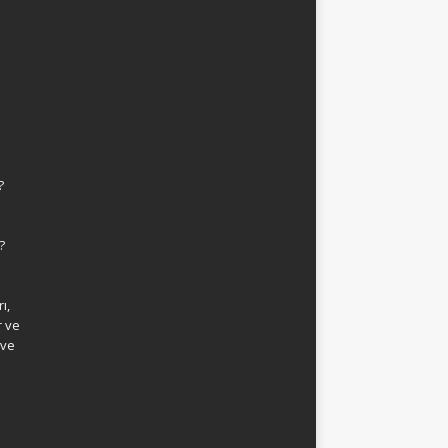
?
?
ı,
r ve
 ve