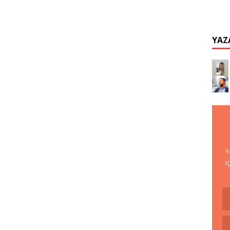
YAZ
Y
i