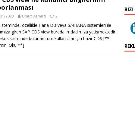
porlanması
BIZI
01/2023
Umut Demirci
2
isteminde, özellikle Hana DB veya S/4HANA sistemleri ile
ımıza giren SAP CDS view burada imdadımıza yetişmektedir.
ekosisteminde bulunan tüm kullanıcılar için hazır CDS
[**
mını Oku **]
REK