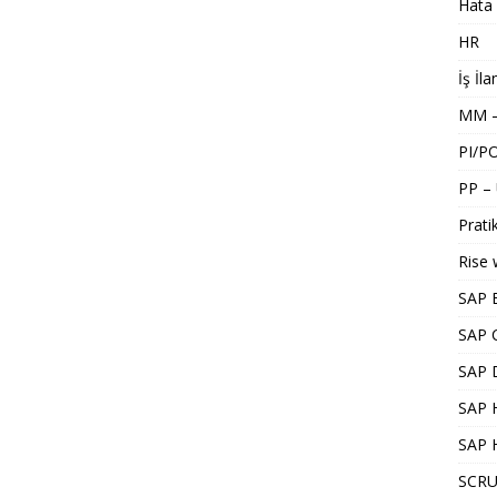
Hata 
HR
İş İla
MM –
PI/P
PP –
Pratik
Rise 
SAP 
SAP 
SAP 
SAP H
SAP 
SCRU