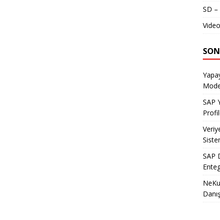
SD – 
Video
SON
Yapay
Model
SAP Y
Profil
Veriy
Siste
SAP D
Enteg
NeKu.
Danı