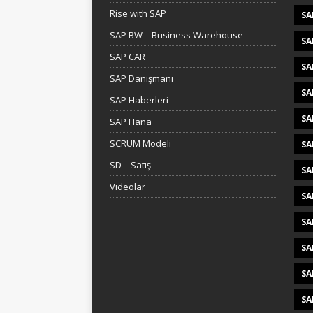
Rise with SAP
SA
SAP BW – Business Warehouse
SA
SAP CAR
SA
SAP Danışmanı
SA
SAP Haberleri
SA
SAP Hana
SCRUM Modeli
SA
SD – Satış
SA
Videolar
SA
SA
SA
SA
SA