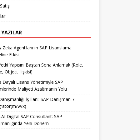
Satış
lar
 YAZILAR
 Zeka Agent’larının SAP Lisanslama
ine Etkisi
etki Yapısını Baştan Sona Anlamak (Role,
e, Object İlişkisi)
e Dayalı Lisans Yönetimiyle SAP
mlerinde Maliyeti Azaltmanın Yolu
anışmanlığı İş İlanı: SAP Danışmanı /
ratör(m/w/x)
AI Digital SAP Consultant: SAP
şmanlığında Yeni Dönem