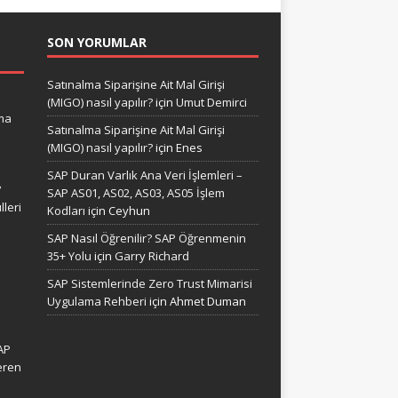
SON YORUMLAR
Satınalma Siparişine Ait Mal Girişi
(MIGO) nasıl yapılır?
için
Umut Demirci
ma
Satınalma Siparişine Ait Mal Girişi
(MIGO) nasıl yapılır?
için
Enes
SAP Duran Varlık Ana Veri İşlemleri –
?
SAP AS01, AS02, AS03, AS05 İşlem
leri
Kodları
için
Ceyhun
SAP Nasıl Öğrenilir? SAP Öğrenmenin
35+ Yolu
için
Garry Richard
SAP Sistemlerinde Zero Trust Mimarisi
Uygulama Rehberi
için
Ahmet Duman
AP
eren