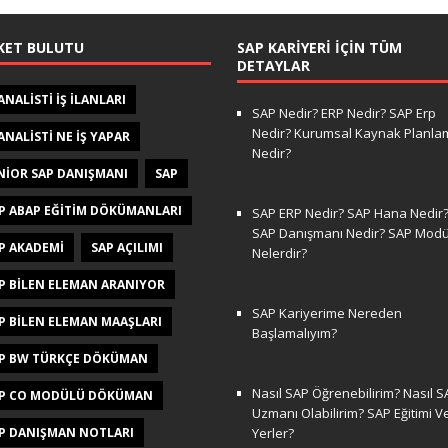
KET BULUTU
SAP KARIYERI İÇIN TÜM
DETAYLAR
 ANALISTI IŞ ILANLARI
SAP Nedir? ERP Nedir? SAP Erp
Nedir? Kurumsal Kaynak Planla
 ANALISTI NE IŞ YAPAR
Nedir?
NIOR SAP DANIŞMANI
SAP
P ABAP EĞITIM DÖKÜMANLARI
SAP ERP Nedir? SAP Hana Nedir
SAP Danışmanı Nedir? SAP Modül
P AKADEMI
SAP AÇILIMI
Nelerdir?
P BILEN ELEMAN ARANIYOR
SAP Kariyerime Nereden
P BILEN ELEMAN MAAŞLARI
Başlamalıyım?
P BW TÜRKÇE DÖKÜMAN
Nasıl SAP Öğrenebilirim? Nasıl S
P CO MODÜLÜ DÖKÜMAN
Uzmanı Olabilirim? SAP Eğitimi V
P DANIŞMAN NOTLARI
Yerler?