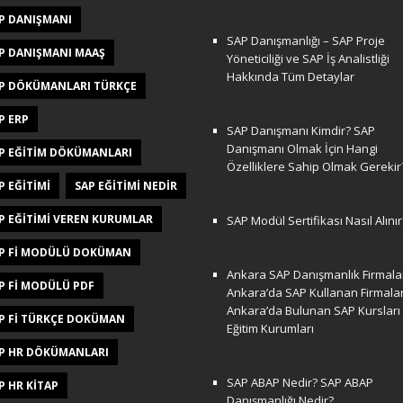
P DANIŞMANI
SAP Danışmanlığı – SAP Proje
P DANIŞMANI MAAŞ
Yöneticiliği ve SAP İş Analistliği
Hakkında Tüm Detaylar
P DÖKÜMANLARI TÜRKÇE
P ERP
SAP Danışmanı Kimdir? SAP
Danışmanı Olmak İçin Hangi
P EĞITIM DÖKÜMANLARI
Özelliklere Sahip Olmak Gerekir
P EĞITIMI
SAP EĞITIMI NEDIR
P EĞITIMI VEREN KURUMLAR
SAP Modül Sertifikası Nasıl Alınır
P FI MODÜLÜ DOKÜMAN
Ankara SAP Danışmanlık Firmalar
P FI MODÜLÜ PDF
Ankara’da SAP Kullanan Firmala
Ankara’da Bulunan SAP Kursları
P FI TÜRKÇE DOKÜMAN
Eğitim Kurumları
P HR DÖKÜMANLARI
SAP ABAP Nedir? SAP ABAP
P HR KITAP
Danışmanlığı Nedir?