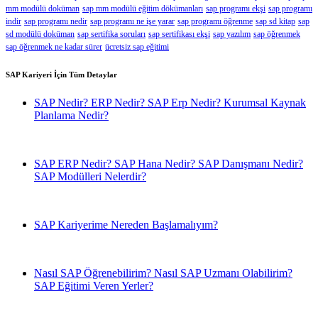
mm modülü doküman
sap mm modülü eğitim dökümanları
sap programı ekşi
sap programı
indir
sap programı nedir
sap programı ne işe yarar
sap programı öğrenme
sap sd kitap
sap
sd modülü doküman
sap sertifika soruları
sap sertifikası ekşi
sap yazılım
sap öğrenmek
sap öğrenmek ne kadar sürer
ücretsiz sap eğitimi
SAP Kariyeri İçin Tüm Detaylar
SAP Nedir? ERP Nedir? SAP Erp Nedir? Kurumsal Kaynak
Planlama Nedir?
SAP ERP Nedir? SAP Hana Nedir? SAP Danışmanı Nedir?
SAP Modülleri Nelerdir?
SAP Kariyerime Nereden Başlamalıyım?
Nasıl SAP Öğrenebilirim? Nasıl SAP Uzmanı Olabilirim?
SAP Eğitimi Veren Yerler?