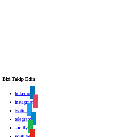
Bizi Takip Edin
linkedin
instagram
twitter
telegram
spotify
youtube