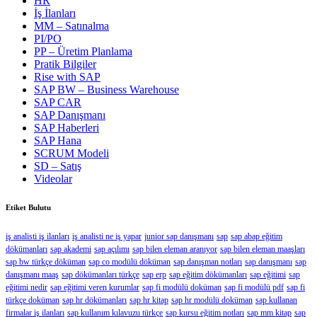
HR
İş İlanları
MM – Satınalma
PI/PO
PP – Üretim Planlama
Pratik Bilgiler
Rise with SAP
SAP BW – Business Warehouse
SAP CAR
SAP Danışmanı
SAP Haberleri
SAP Hana
SCRUM Modeli
SD – Satış
Videolar
Etiket Bulutu
iş analisti iş ilanları
iş analisti ne iş yapar
junior sap danışmanı
sap
sap abap eğitim
dökümanları
sap akademi
sap açılımı
sap bilen eleman aranıyor
sap bilen eleman maaşları
sap bw türkçe döküman
sap co modülü döküman
sap danışman notları
sap danışmanı
sap
danışmanı maaş
sap dökümanları türkçe
sap erp
sap eğitim dökümanları
sap eğitimi
sap
eğitimi nedir
sap eğitimi veren kurumlar
sap fi modülü doküman
sap fi modülü pdf
sap fi
türkçe doküman
sap hr dökümanları
sap hr kitap
sap hr modülü doküman
sap kullanan
firmalar iş ilanları
sap kullanım kılavuzu türkçe
sap kursu eğitim notları
sap mm kitap
sap