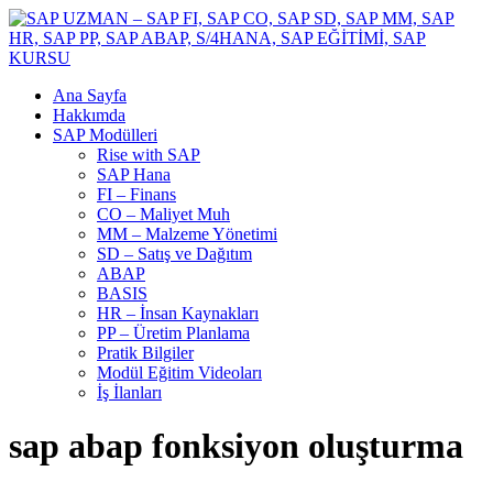
Ana Sayfa
Hakkımda
SAP Modülleri
Rise with SAP
SAP Hana
FI – Finans
CO – Maliyet Muh
MM – Malzeme Yönetimi
SD – Satış ve Dağıtım
ABAP
BASIS
HR – İnsan Kaynakları
PP – Üretim Planlama
Pratik Bilgiler
Modül Eğitim Videoları
İş İlanları
sap abap fonksiyon oluşturma