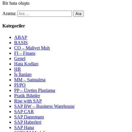
Bir hata oluştu
Arama:
Kategoriler
ABAP
BASIS
CO – Maliyet Muh
FI – Finans
Genel
Hata Kodları
HR
İş İlanları
MM – Satınalma
PI/PO
PP – Üretim Planlama
Pratik Bilgiler
Rise with SAP
SAP BW – Business Warehouse
SAP CAR
SAP Danışmanı
SAP Haberleri
SAP Hana