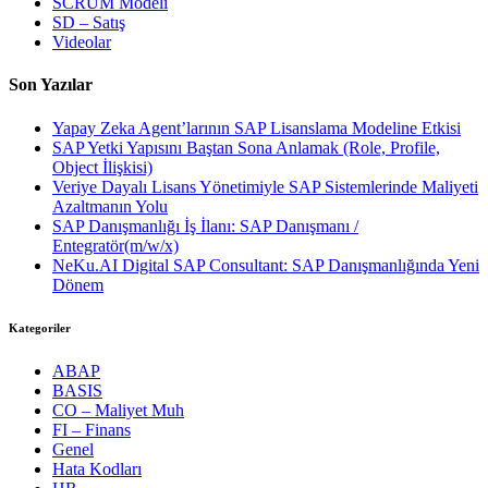
SCRUM Modeli
SD – Satış
Videolar
Son Yazılar
Yapay Zeka Agent’larının SAP Lisanslama Modeline Etkisi
SAP Yetki Yapısını Baştan Sona Anlamak (Role, Profile,
Object İlişkisi)
Veriye Dayalı Lisans Yönetimiyle SAP Sistemlerinde Maliyeti
Azaltmanın Yolu
SAP Danışmanlığı İş İlanı: SAP Danışmanı /
Entegratör(m/w/x)
NeKu.AI Digital SAP Consultant: SAP Danışmanlığında Yeni
Dönem
Kategoriler
ABAP
BASIS
CO – Maliyet Muh
FI – Finans
Genel
Hata Kodları