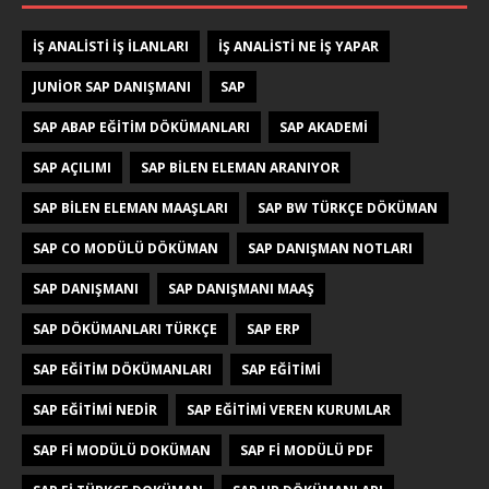
IŞ ANALISTI IŞ ILANLARI
IŞ ANALISTI NE IŞ YAPAR
JUNIOR SAP DANIŞMANI
SAP
SAP ABAP EĞITIM DÖKÜMANLARI
SAP AKADEMI
SAP AÇILIMI
SAP BILEN ELEMAN ARANIYOR
SAP BILEN ELEMAN MAAŞLARI
SAP BW TÜRKÇE DÖKÜMAN
SAP CO MODÜLÜ DÖKÜMAN
SAP DANIŞMAN NOTLARI
SAP DANIŞMANI
SAP DANIŞMANI MAAŞ
SAP DÖKÜMANLARI TÜRKÇE
SAP ERP
SAP EĞITIM DÖKÜMANLARI
SAP EĞITIMI
SAP EĞITIMI NEDIR
SAP EĞITIMI VEREN KURUMLAR
SAP FI MODÜLÜ DOKÜMAN
SAP FI MODÜLÜ PDF