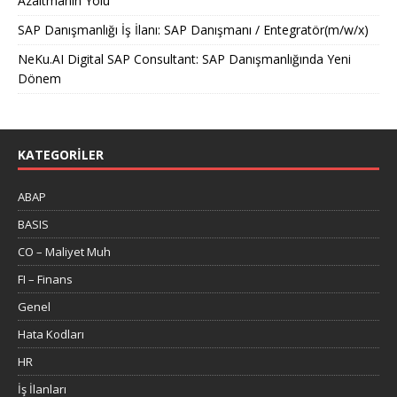
Azaltmanın Yolu
SAP Danışmanlığı İş İlanı: SAP Danışmanı / Entegratör(m/w/x)
NeKu.AI Digital SAP Consultant: SAP Danışmanlığında Yeni
Dönem
KATEGORILER
ABAP
BASIS
CO – Maliyet Muh
FI – Finans
Genel
Hata Kodları
HR
İş İlanları