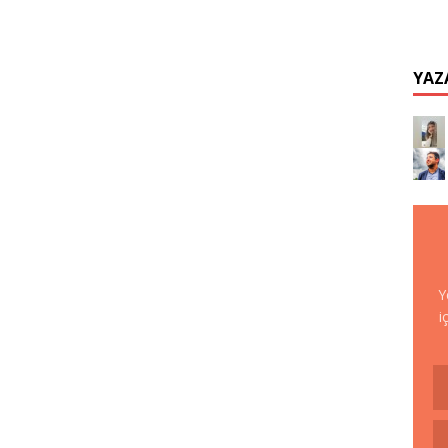
YAZ
Y
i