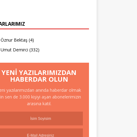
ARLARIMIZ
Öznur Bektaş
(4)
Umut Demirci
(332)
YENI YAZILARIMIZDAN
HABERDAR OLUN
eni yazılarımızdan anında haberdar olmak
çin sen de 3.000 kişiyi aşan abonelerimizin
arasına katıl.