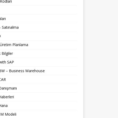
Kodları
nları
 Satınalma
O
 Üretim Planlama
 Bilgiler
with SAP
BW – Business Warehouse
CAR
Danışmanı
aberleri
Hana
M Modeli