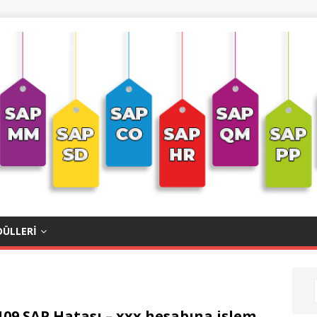
ÜLLERI
09 SAP Hatası – xxx hesabına işlem