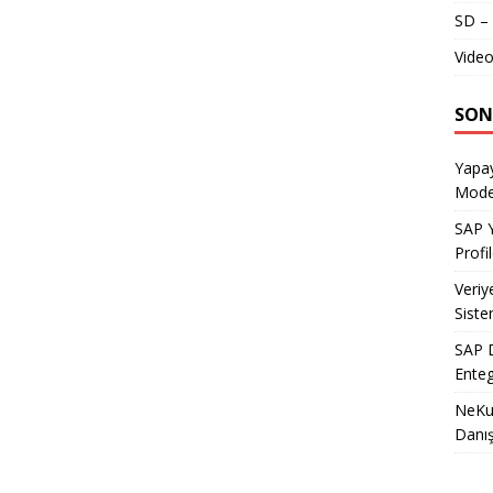
SD – 
Video
SON
Yapay
Model
SAP Y
Profil
Veriy
Siste
SAP D
Enteg
NeKu.
Danı