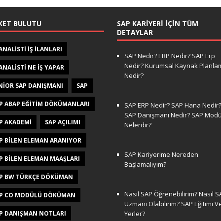
KET BULUTU
SAP KARIYERI İÇIN TÜM
DETAYLAR
 ANALISTI IŞ ILANLARI
SAP Nedir? ERP Nedir? SAP Erp
Nedir? Kurumsal Kaynak Planla
 ANALISTI NE IŞ YAPAR
Nedir?
NIOR SAP DANIŞMANI
SAP
P ABAP EĞITIM DÖKÜMANLARI
SAP ERP Nedir? SAP Hana Nedir
SAP Danışmanı Nedir? SAP Modül
P AKADEMI
SAP AÇILIMI
Nelerdir?
P BILEN ELEMAN ARANIYOR
SAP Kariyerime Nereden
P BILEN ELEMAN MAAŞLARI
Başlamalıyım?
P BW TÜRKÇE DÖKÜMAN
Nasıl SAP Öğrenebilirim? Nasıl S
P CO MODÜLÜ DÖKÜMAN
Uzmanı Olabilirim? SAP Eğitimi V
P DANIŞMAN NOTLARI
Yerler?