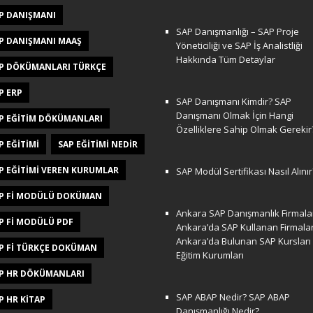
P DANIŞMANI
SAP Danışmanlığı – SAP Proje
P DANIŞMANI MAAŞ
Yöneticiliği ve SAP İş Analistliği
Hakkında Tüm Detaylar
P DÖKÜMANLARI TÜRKÇE
P ERP
SAP Danışmanı Kimdir? SAP
Danışmanı Olmak İçin Hangi
P EĞITIM DÖKÜMANLARI
Özelliklere Sahip Olmak Gerekir
P EĞITIMI
SAP EĞITIMI NEDIR
P EĞITIMI VEREN KURUMLAR
SAP Modül Sertifikası Nasıl Alınır
P FI MODÜLÜ DOKÜMAN
Ankara SAP Danışmanlık Firmalar
P FI MODÜLÜ PDF
Ankara’da SAP Kullanan Firmala
Ankara’da Bulunan SAP Kursları
P FI TÜRKÇE DOKÜMAN
Eğitim Kurumları
P HR DÖKÜMANLARI
SAP ABAP Nedir? SAP ABAP
P HR KITAP
Danışmanlığı Nedir?