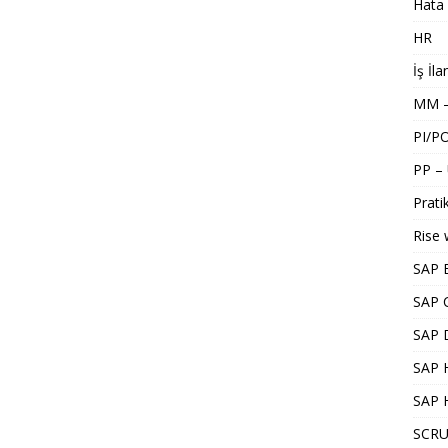
Hata 
HR
İş İla
MM –
PI/P
PP –
Pratik
Rise 
SAP 
SAP 
SAP 
SAP H
SAP 
SCRU