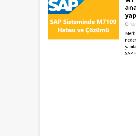
ana
yap
12/
Merh
neden
yapıl
SAP 