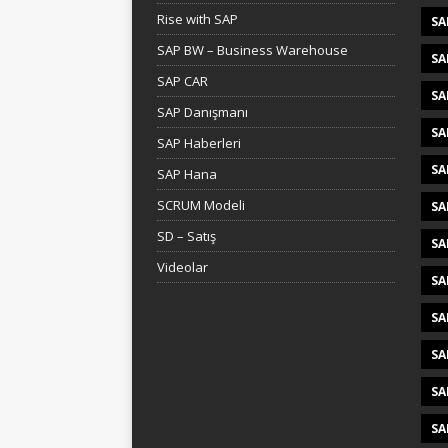
Rise with SAP
SA
SAP BW – Business Warehouse
SA
SAP CAR
SA
SAP Danışmanı
SA
SAP Haberleri
SA
SAP Hana
SCRUM Modeli
SA
SD – Satış
SA
Videolar
SA
SA
SA
SA
SA