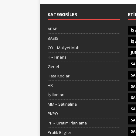
KATEGORILER
ETI
ABAP
IŞ
BASIS
IŞ
CO – Maliyet Muh
JU
FI – Finans
SA
Genel
SA
Hata Kodları
HR
SA
İş İlanları
SA
MM – Satınalma
SA
PI/PO
SA
PP – Üretim Planlama
SA
Pratik Bilgiler