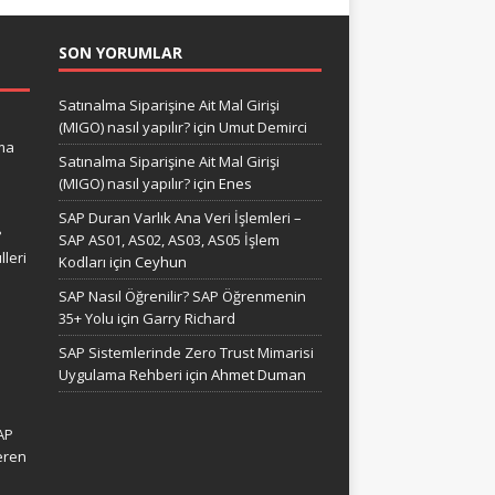
SON YORUMLAR
Satınalma Siparişine Ait Mal Girişi
(MIGO) nasıl yapılır?
için
Umut Demirci
ma
Satınalma Siparişine Ait Mal Girişi
(MIGO) nasıl yapılır?
için
Enes
SAP Duran Varlık Ana Veri İşlemleri –
?
SAP AS01, AS02, AS03, AS05 İşlem
leri
Kodları
için
Ceyhun
SAP Nasıl Öğrenilir? SAP Öğrenmenin
35+ Yolu
için
Garry Richard
SAP Sistemlerinde Zero Trust Mimarisi
Uygulama Rehberi
için
Ahmet Duman
AP
eren