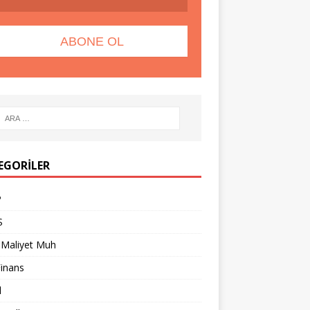
EGORILER
P
S
 Maliyet Muh
Finans
l