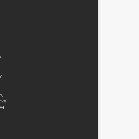
?
?
ı,
r ve
 ve