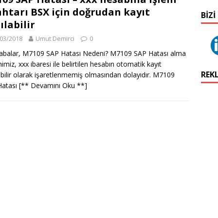
htarı BSX için doğrudan kayıt
BIZI
ılabilir
03/2018
Umut Demirci
0
abalar, M7109 SAP Hatası Nedeni? M7109 SAP Hatası alma
imiz, xxx ibaresi ile belirtilen hesabın otomatik kayıt
REK
abilir olarak işaretlenmemiş olmasından dolayıdır. M7109
Hatası
[** Devamını Oku **]