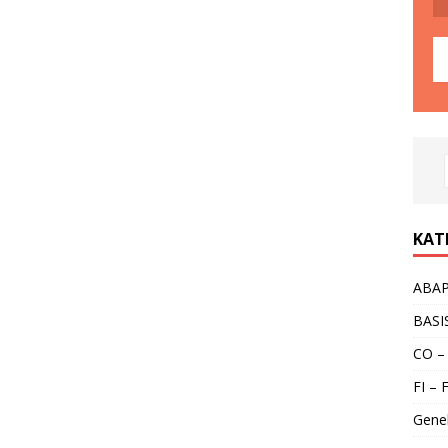
KAT
ABA
BASI
CO –
FI – 
Gene