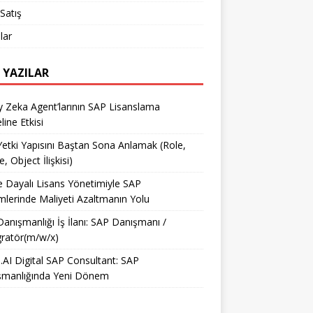
Satış
lar
 YAZILAR
 Zeka Agent’larının SAP Lisanslama
ine Etkisi
etki Yapısını Baştan Sona Anlamak (Role,
e, Object İlişkisi)
e Dayalı Lisans Yönetimiyle SAP
mlerinde Maliyeti Azaltmanın Yolu
anışmanlığı İş İlanı: SAP Danışmanı /
ratör(m/w/x)
AI Digital SAP Consultant: SAP
şmanlığında Yeni Dönem