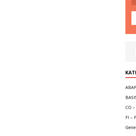
KAT
ABA
BASI
CO –
FI – 
Gene