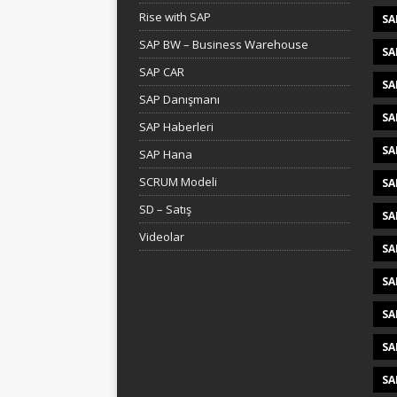
Rise with SAP
SA
SAP BW – Business Warehouse
SA
SAP CAR
SA
SAP Danışmanı
SA
SAP Haberleri
SA
SAP Hana
SCRUM Modeli
SA
SD – Satış
SA
Videolar
SA
SA
SA
SA
SA