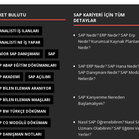
KET BULUTU
SAP KARIYERI İÇIN TÜM
DETAYLAR
 ANALISTI IŞ ILANLARI
SAP Nedir? ERP Nedir? SAP Erp
Nedir? Kurumsal Kaynak Planla
 ANALISTI NE IŞ YAPAR
Nedir?
NIOR SAP DANIŞMANI
SAP
P ABAP EĞITIM DÖKÜMANLARI
SAP ERP Nedir? SAP Hana Nedir
SAP Danışmanı Nedir? SAP Modül
P AKADEMI
SAP AÇILIMI
Nelerdir?
P BILEN ELEMAN ARANIYOR
SAP Kariyerime Nereden
P BILEN ELEMAN MAAŞLARI
Başlamalıyım?
P BW TÜRKÇE DÖKÜMAN
Nasıl SAP Öğrenebilirim? Nasıl S
P CO MODÜLÜ DÖKÜMAN
Uzmanı Olabilirim? SAP Eğitimi V
P DANIŞMAN NOTLARI
Yerler?