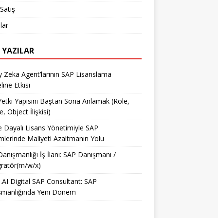
Satış
lar
 YAZILAR
 Zeka Agent’larının SAP Lisanslama
ine Etkisi
etki Yapısını Baştan Sona Anlamak (Role,
e, Object İlişkisi)
e Dayalı Lisans Yönetimiyle SAP
mlerinde Maliyeti Azaltmanın Yolu
anışmanlığı İş İlanı: SAP Danışmanı /
ratör(m/w/x)
AI Digital SAP Consultant: SAP
şmanlığında Yeni Dönem