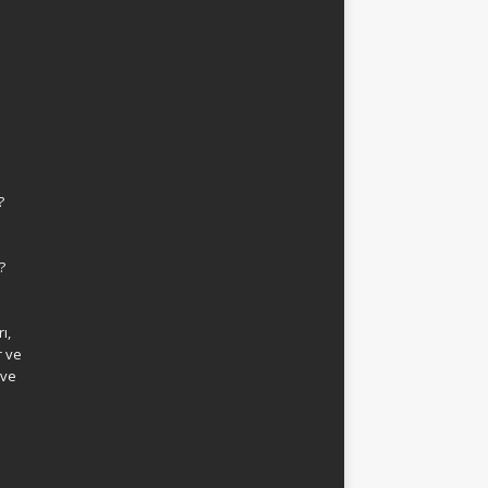
?
?
ı,
r ve
 ve