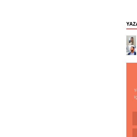
YAZ
Y
i