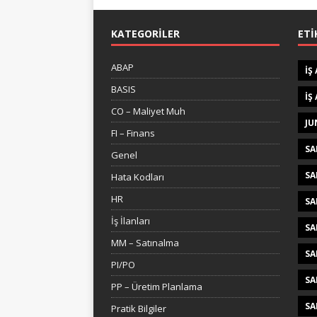
KATEGORILER
ETI
ABAP
IŞ
BASIS
IŞ
CO – Maliyet Muh
JU
FI – Finans
SA
Genel
SA
Hata Kodları
HR
SA
İş İlanları
SA
MM – Satınalma
SA
PI/PO
SA
PP – Üretim Planlama
SA
Pratik Bilgiler