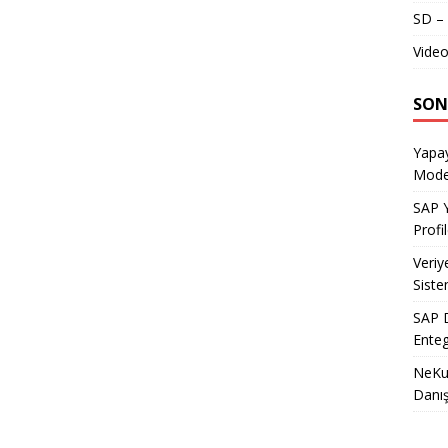
SD – 
Video
SON
Yapay
Model
SAP Y
Profil
Veriy
Siste
SAP D
Enteg
NeKu.
Danı