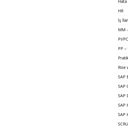
Hata 
HR
İş İla
MM –
PI/P
PP –
Pratik
Rise 
SAP 
SAP 
SAP 
SAP H
SAP 
SCRU