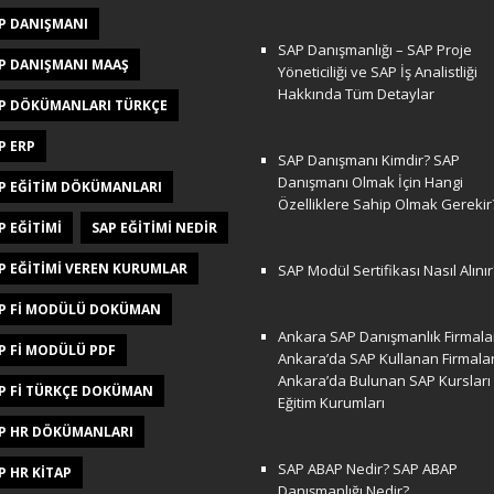
P DANIŞMANI
SAP Danışmanlığı – SAP Proje
P DANIŞMANI MAAŞ
Yöneticiliği ve SAP İş Analistliği
Hakkında Tüm Detaylar
P DÖKÜMANLARI TÜRKÇE
P ERP
SAP Danışmanı Kimdir? SAP
Danışmanı Olmak İçin Hangi
P EĞITIM DÖKÜMANLARI
Özelliklere Sahip Olmak Gerekir
P EĞITIMI
SAP EĞITIMI NEDIR
P EĞITIMI VEREN KURUMLAR
SAP Modül Sertifikası Nasıl Alınır
P FI MODÜLÜ DOKÜMAN
Ankara SAP Danışmanlık Firmalar
P FI MODÜLÜ PDF
Ankara’da SAP Kullanan Firmala
Ankara’da Bulunan SAP Kursları
P FI TÜRKÇE DOKÜMAN
Eğitim Kurumları
P HR DÖKÜMANLARI
SAP ABAP Nedir? SAP ABAP
P HR KITAP
Danışmanlığı Nedir?