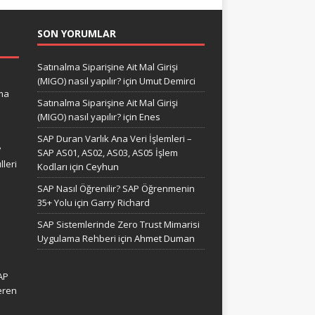
SON YORUMLAR
Satınalma Siparişine Ait Mal Girişi
(MIGO) nasıl yapılır?
için
Umut Demirci
ma
Satınalma Siparişine Ait Mal Girişi
(MIGO) nasıl yapılır?
için
Enes
SAP Duran Varlık Ana Veri İşlemleri –
?
SAP AS01, AS02, AS03, AS05 İşlem
leri
Kodları
için
Ceyhun
SAP Nasıl Öğrenilir? SAP Öğrenmenin
35+ Yolu
için
Garry Richard
SAP Sistemlerinde Zero Trust Mimarisi
Uygulama Rehberi
için
Ahmet Duman
AP
eren