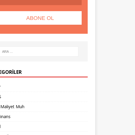
EGORILER
P
S
 Maliyet Muh
Finans
l