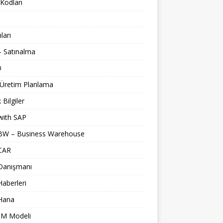
Kodları
nları
 Satınalma
O
 Üretim Planlama
 Bilgiler
with SAP
BW – Business Warehouse
CAR
Danışmanı
aberleri
Hana
M Modeli