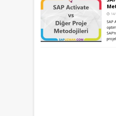
Met
14/
SAP A
optim
SAP’n
projel