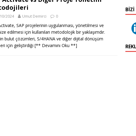
odojileri
BIZI
10/2024
Umut Demirci
0
ctivate, SAP projelerinin uygulanması, yönetilmesi ve
ize edilmesi için kullanılan metodolojik bir yaklaşımdır.
in bulut çözümleri, S/4HANA ve diğer dijital dönüşüm
eri için geliştirdiği
[** Devamını Oku **]
REK