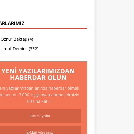
ARLARIMIZ
Öznur Bektaş
(4)
Umut Demirci
(332)
YENI YAZILARIMIZDAN
HABERDAR OLUN
eni yazılarımızdan anında haberdar olmak
çin sen de 3.000 kişiyi aşan abonelerimizin
arasına katıl.