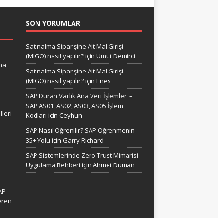
SON YORUMLAR
Satınalma Siparişine Ait Mal Girişi
(MIGO) nasıl yapılır?
için
Umut Demirci
ma
Satınalma Siparişine Ait Mal Girişi
(MIGO) nasıl yapılır?
için
Enes
SAP Duran Varlık Ana Veri İşlemleri –
?
SAP AS01, AS02, AS03, AS05 İşlem
leri
Kodları
için
Ceyhun
SAP Nasıl Öğrenilir? SAP Öğrenmenin
35+ Yolu
için
Garry Richard
SAP Sistemlerinde Zero Trust Mimarisi
Uygulama Rehberi
için
Ahmet Duman
AP
eren