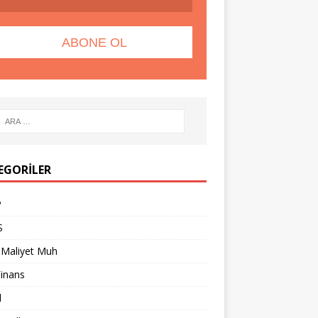
EGORILER
P
S
 Maliyet Muh
Finans
l