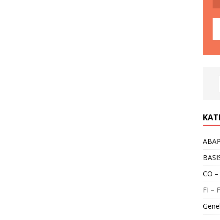
KAT
ABA
BASI
CO –
FI – 
Gene