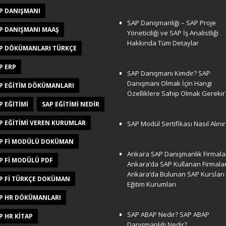
P DANIŞMANI
SAP Danışmanlığı – SAP Proje
P DANIŞMANI MAAŞ
Yöneticiliği ve SAP İş Analistliği
Hakkında Tüm Detaylar
P DÖKÜMANLARI TÜRKÇE
P ERP
SAP Danışmanı Kimdir? SAP
Danışmanı Olmak İçin Hangi
P EĞITIM DÖKÜMANLARI
Özelliklere Sahip Olmak Gerekir
P EĞITIMI
SAP EĞITIMI NEDIR
P EĞITIMI VEREN KURUMLAR
SAP Modül Sertifikası Nasıl Alınır
P FI MODÜLÜ DOKÜMAN
Ankara SAP Danışmanlık Firmalar
P FI MODÜLÜ PDF
Ankara’da SAP Kullanan Firmala
Ankara’da Bulunan SAP Kursları
P FI TÜRKÇE DOKÜMAN
Eğitim Kurumları
P HR DÖKÜMANLARI
SAP ABAP Nedir? SAP ABAP
P HR KITAP
Danışmanlığı Nedir?