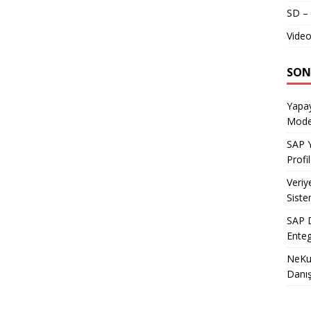
SD – 
Video
SON
Yapay
Model
SAP Y
Profil
Veriy
Siste
SAP D
Enteg
NeKu.
Danı