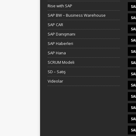
Rise with SAP
SA
SAP BW – Business Warehouse
SA
SAP CAR
SA
SAP Danışmanı
SA
SAP Haberleri
SA
SAP Hana
SCRUM Modeli
SA
SD – Satış
SA
Videolar
SA
SA
SA
SA
SA