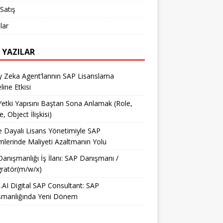
Satış
lar
 YAZILAR
 Zeka Agent’larının SAP Lisanslama
ine Etkisi
etki Yapısını Baştan Sona Anlamak (Role,
e, Object İlişkisi)
e Dayalı Lisans Yönetimiyle SAP
mlerinde Maliyeti Azaltmanın Yolu
anışmanlığı İş İlanı: SAP Danışmanı /
ratör(m/w/x)
AI Digital SAP Consultant: SAP
şmanlığında Yeni Dönem