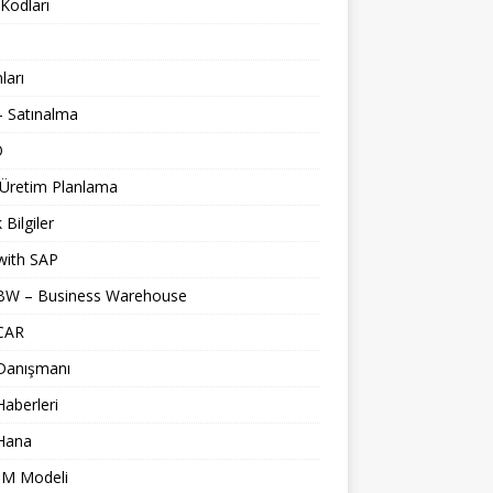
Kodları
nları
 Satınalma
O
 Üretim Planlama
 Bilgiler
with SAP
BW – Business Warehouse
CAR
Danışmanı
aberleri
Hana
M Modeli