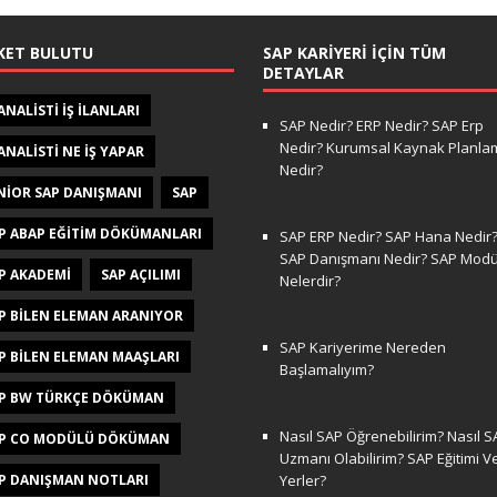
KET BULUTU
SAP KARIYERI İÇIN TÜM
DETAYLAR
 ANALISTI IŞ ILANLARI
SAP Nedir? ERP Nedir? SAP Erp
Nedir? Kurumsal Kaynak Planla
 ANALISTI NE IŞ YAPAR
Nedir?
NIOR SAP DANIŞMANI
SAP
P ABAP EĞITIM DÖKÜMANLARI
SAP ERP Nedir? SAP Hana Nedir
SAP Danışmanı Nedir? SAP Modül
P AKADEMI
SAP AÇILIMI
Nelerdir?
P BILEN ELEMAN ARANIYOR
SAP Kariyerime Nereden
P BILEN ELEMAN MAAŞLARI
Başlamalıyım?
P BW TÜRKÇE DÖKÜMAN
Nasıl SAP Öğrenebilirim? Nasıl S
P CO MODÜLÜ DÖKÜMAN
Uzmanı Olabilirim? SAP Eğitimi V
P DANIŞMAN NOTLARI
Yerler?