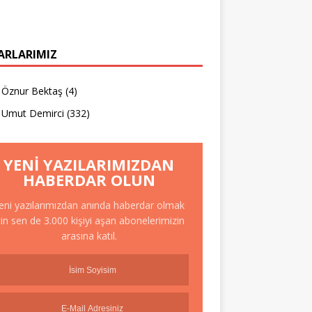
ARLARIMIZ
Öznur Bektaş
(4)
Umut Demirci
(332)
YENI YAZILARIMIZDAN
HABERDAR OLUN
eni yazılarımızdan anında haberdar olmak
çin sen de 3.000 kişiyi aşan abonelerimizin
arasına katıl.