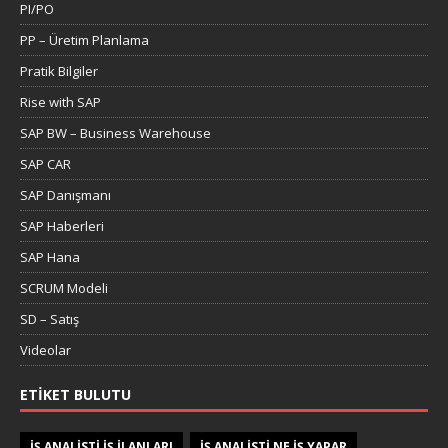
PI/PO
PP – Üretim Planlama
Pratik Bilgiler
Rise with SAP
SAP BW – Business Warehouse
SAP CAR
SAP Danışmanı
SAP Haberleri
SAP Hana
SCRUM Modeli
SD – Satış
Videolar
ETIKET BULUTU
IŞ ANALISTI IŞ ILANLARI
IŞ ANALISTI NE IŞ YAPAR