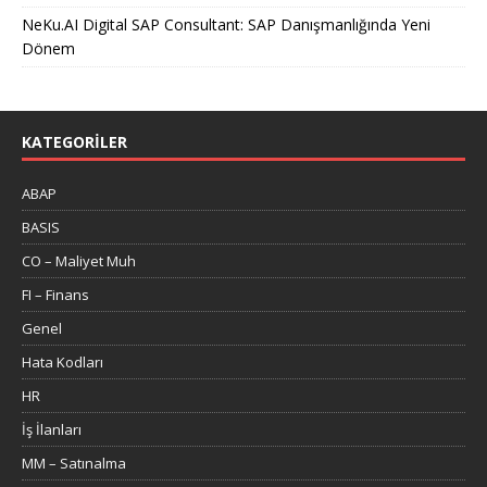
NeKu.AI Digital SAP Consultant: SAP Danışmanlığında Yeni
Dönem
KATEGORILER
ABAP
BASIS
CO – Maliyet Muh
FI – Finans
Genel
Hata Kodları
HR
İş İlanları
MM – Satınalma