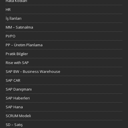
Hata Kodları
HR
İş İlanları
MM – Satınalma
PI/PO
PP – Üretim Planlama
Pratik Bilgiler
Rise with SAP
SAP BW – Business Warehouse
SAP CAR
SAP Danışmanı
SAP Haberleri
SAP Hana
SCRUM Modeli
SD – Satış