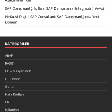
Azaltmanın Yolu
SAP Danışmanlığı İş İlanı: SAP Danışmanı / Entegratör(m/w/x)
NeKu.AI Digital SAP Consultant: SAP Danışmanlığında Yeni
Dönem
KATEGORILER
ABAP
BASIS
CO – Maliyet Muh
FI – Finans
Genel
Hata Kodları
HR
İş İlanları