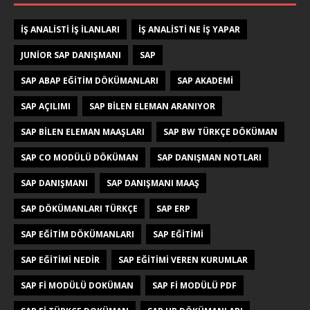
IŞ ANALISTI IŞ ILANLARI
IŞ ANALISTI NE IŞ YAPAR
JUNIOR SAP DANIŞMANI
SAP
SAP ABAP EĞITIM DÖKÜMANLARI
SAP AKADEMI
SAP AÇILIMI
SAP BILEN ELEMAN ARANIYOR
SAP BILEN ELEMAN MAAŞLARI
SAP BW TÜRKÇE DÖKÜMAN
SAP CO MODÜLÜ DÖKÜMAN
SAP DANIŞMAN NOTLARI
SAP DANIŞMANI
SAP DANIŞMANI MAAŞ
SAP DÖKÜMANLARI TÜRKÇE
SAP ERP
SAP EĞITIM DÖKÜMANLARI
SAP EĞITIMI
SAP EĞITIMI NEDIR
SAP EĞITIMI VEREN KURUMLAR
SAP FI MODÜLÜ DOKÜMAN
SAP FI MODÜLÜ PDF