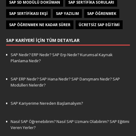
SAP SD MODÜLÜ DOKÜMAN
SAP SERTIFIKA SORULARI
SAP SERTIFIKASI EKŞI
SAP YAZILIM
SAP ÖĞRENMEK
SAP ÖĞRENMEK NE KADAR SÜRER
ÜCRETSIZ SAP EĞITIMI
SAP KARIYERI İÇIN TÜM DETAYLAR
SAP Nedir? ERP Nedir? SAP Erp Nedir? Kurumsal Kaynak
Planlama Nedir?
SAP ERP Nedir? SAP Hana Nedir? SAP Danışmanı Nedir? SAP
Modülleri Nelerdir?
SAP Kariyerime Nereden Başlamalıyım?
Nasıl SAP Öğrenebilirim? Nasıl SAP Uzmanı Olabilirim? SAP Eğitimi
Veren Yerler?