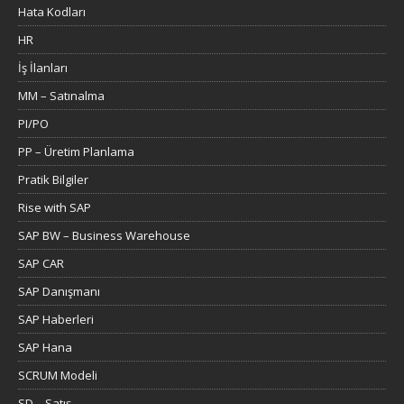
Hata Kodları
HR
İş İlanları
MM – Satınalma
PI/PO
PP – Üretim Planlama
Pratik Bilgiler
Rise with SAP
SAP BW – Business Warehouse
SAP CAR
SAP Danışmanı
SAP Haberleri
SAP Hana
SCRUM Modeli
SD – Satış