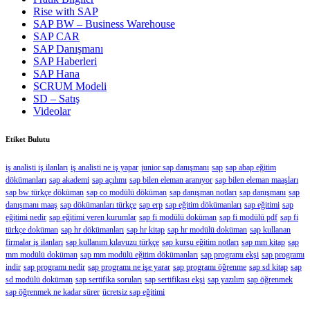
Rise with SAP
SAP BW – Business Warehouse
SAP CAR
SAP Danışmanı
SAP Haberleri
SAP Hana
SCRUM Modeli
SD – Satış
Videolar
Etiket Bulutu
iş analisti iş ilanları
iş analisti ne iş yapar
junior sap danışmanı
sap
sap abap eğitim
dökümanları
sap akademi
sap açılımı
sap bilen eleman aranıyor
sap bilen eleman maaşları
sap bw türkçe döküman
sap co modülü döküman
sap danışman notları
sap danışmanı
sap
danışmanı maaş
sap dökümanları türkçe
sap erp
sap eğitim dökümanları
sap eğitimi
sap
eğitimi nedir
sap eğitimi veren kurumlar
sap fi modülü doküman
sap fi modülü pdf
sap fi
türkçe doküman
sap hr dökümanları
sap hr kitap
sap hr modülü doküman
sap kullanan
firmalar iş ilanları
sap kullanım kılavuzu türkçe
sap kursu eğitim notları
sap mm kitap
sap
mm modülü doküman
sap mm modülü eğitim dökümanları
sap programı ekşi
sap programı
indir
sap programı nedir
sap programı ne işe yarar
sap programı öğrenme
sap sd kitap
sap
sd modülü doküman
sap sertifika soruları
sap sertifikası ekşi
sap yazılım
sap öğrenmek
sap öğrenmek ne kadar sürer
ücretsiz sap eğitimi