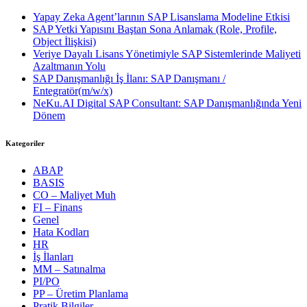
Yapay Zeka Agent’larının SAP Lisanslama Modeline Etkisi
SAP Yetki Yapısını Baştan Sona Anlamak (Role, Profile,
Object İlişkisi)
Veriye Dayalı Lisans Yönetimiyle SAP Sistemlerinde Maliyeti
Azaltmanın Yolu
SAP Danışmanlığı İş İlanı: SAP Danışmanı /
Entegratör(m/w/x)
NeKu.AI Digital SAP Consultant: SAP Danışmanlığında Yeni
Dönem
Kategoriler
ABAP
BASIS
CO – Maliyet Muh
FI – Finans
Genel
Hata Kodları
HR
İş İlanları
MM – Satınalma
PI/PO
PP – Üretim Planlama
Pratik Bilgiler