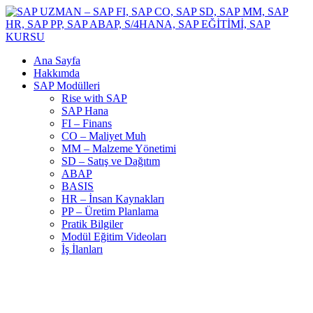
Ana Sayfa
Hakkımda
SAP Modülleri
Rise with SAP
SAP Hana
FI – Finans
CO – Maliyet Muh
MM – Malzeme Yönetimi
SD – Satış ve Dağıtım
ABAP
BASIS
HR – İnsan Kaynakları
PP – Üretim Planlama
Pratik Bilgiler
Modül Eğitim Videoları
İş İlanları