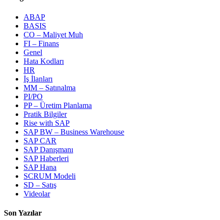
ABAP
BASIS
CO – Maliyet Muh
FI – Finans
Genel
Hata Kodları
HR
İş İlanları
MM – Satınalma
PI/PO
PP – Üretim Planlama
Pratik Bilgiler
Rise with SAP
SAP BW – Business Warehouse
SAP CAR
SAP Danışmanı
SAP Haberleri
SAP Hana
SCRUM Modeli
SD – Satış
Videolar
Son Yazılar