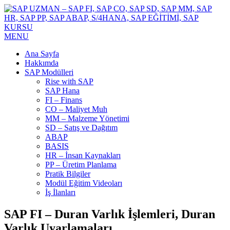
MENU
Ana Sayfa
Hakkımda
SAP Modülleri
Rise with SAP
SAP Hana
FI – Finans
CO – Maliyet Muh
MM – Malzeme Yönetimi
SD – Satış ve Dağıtım
ABAP
BASIS
HR – İnsan Kaynakları
PP – Üretim Planlama
Pratik Bilgiler
Modül Eğitim Videoları
İş İlanları
SAP FI – Duran Varlık İşlemleri, Duran
Varlık Uyarlamaları