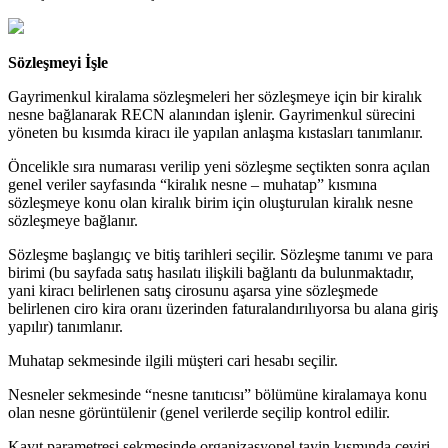
Sözleşmeyi İşle
Gayrimenkul kiralama sözleşmeleri her sözleşmeye için bir kiralık
nesne bağlanarak RECN alanından işlenir. Gayrimenkul sürecini
yöneten bu kısımda kiracı ile yapılan anlaşma kıstasları tanımlanır.
Öncelikle sıra numarası verilip yeni sözleşme seçtikten sonra açılan
genel veriler sayfasında “kiralık nesne – muhatap” kısmına
sözleşmeye konu olan kiralık birim için oluşturulan kiralık nesne
sözleşmeye bağlanır.
Sözleşme başlangıç ve bitiş tarihleri seçilir. Sözleşme tanımı ve para
birimi (bu sayfada satış hasılatı ilişkili bağlantı da bulunmaktadır,
yani kiracı belirlenen satış cirosunu aşarsa yine sözleşmede
belirlenen ciro kira oranı üzerinden faturalandırılıyorsa bu alana giriş
yapılır) tanımlanır.
Muhatap sekmesinde ilgili müşteri cari hesabı seçilir.
Nesneler sekmesinde “nesne tanıtıcısı” bölümüne kiralamaya konu
olan nesne görüntülenir (genel verilerde seçilip kontrol edilir.
Kayıt parametresi sekmesinde organizasyonel tayin kısmında çeviri