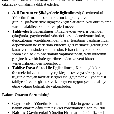
çıkaracak olmalarına dikkat ederler.
Acil Durum ve Şikâyetlerle ilgilenilmesi;
Gayrimenkul
Yönetim firmaları bakım onarım talepleriyle ve
gürültü şikâyetleriyle uğraşmak için varlardır. Acil durumlarda
yardım alabilecekleri bir ekipleri mevcuttur.
Tahliyelerle ilgilenilmesi;
Kiracı evden veya iş yerinden
çıktığında, gayrimenkul yöneticisi evin denetlenmesinden,
depozitonun yönetilmesinden, hasar tespitinin yapılmasından,
depozitonun ne kadarının kiracıya geri verilmesi gerektiğine
karar verilmesinden sorumludur. Kiracı tahliye edildikten
sonra evin bakım onarımının yapılmasından, yeni kiracının
girişine hazır bir hale getirilmesinden ve yeni kiracı
yerleştirilmesinden sorumludur.
Tahliye Dava Süreci ile İlgilenilmesi;
Kiracı aylık kira
ödemelerini zamanında gerçekleştirmez veya sözleşmeye
uygun olmayan tavırlar sergiler ise, gayrimenkul yöneticisi
tahliye sürecine girmek ve kiracıyı en uygun şekilde tahliye
etme yolunu bulmak ile yükümlüdür.
Bakım Onarım Sorumluluğu
Gayrimenkul Yönetim Firmaları, mülklerin genel ve acil
bakım onarım dâhil tüm fiziksel yönetiminden sorumludur.
Bakım;
Gayrimenkul Yönetim Firmaları mülkün fiziksel