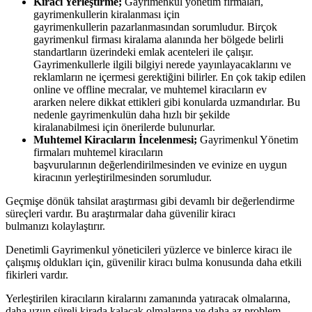
Kiracı Yerleştirme;
Gayrimenkul yönetim firmaları,
gayrimenkullerin kiralanması için
gayrimenkullerin pazarlanmasından sorumludur. Birçok
gayrimenkul firması kiralama alanında her bölgede belirli
standartların üzerindeki emlak acenteleri ile çalışır.
Gayrimenkullerle ilgili bilgiyi nerede yayınlayacaklarını ve
reklamların ne içermesi gerektiğini bilirler. En çok takip edilen
online ve offline mecralar, ve muhtemel kiracıların ev
ararken nelere dikkat ettikleri gibi konularda uzmandırlar. Bu
nedenle gayrimenkulün daha hızlı bir şekilde
kiralanabilmesi için önerilerde bulunurlar.
Muhtemel Kiracıların İncelenmesi;
Gayrimenkul Yönetim
firmaları muhtemel kiracıların
başvurularının değerlendirilmesinden ve evinize en uygun
kiracının yerleştirilmesinden sorumludur.
Geçmişe dönük tahsilat araştırması gibi devamlı bir değerlendirme
süreçleri vardır. Bu araştırmalar daha güvenilir kiracı
bulmanızı kolaylaştırır.
Denetimli Gayrimenkul yöneticileri yüzlerce ve binlerce kiracı ile
çalışmış oldukları için, güvenilir kiracı bulma konusunda daha etkili
fikirleri vardır.
Yerleştirilen kiracıların kiralarını zamanında yatıracak olmalarına,
daha uzun süreli kirada kalacak olmalarına ve daha az problem