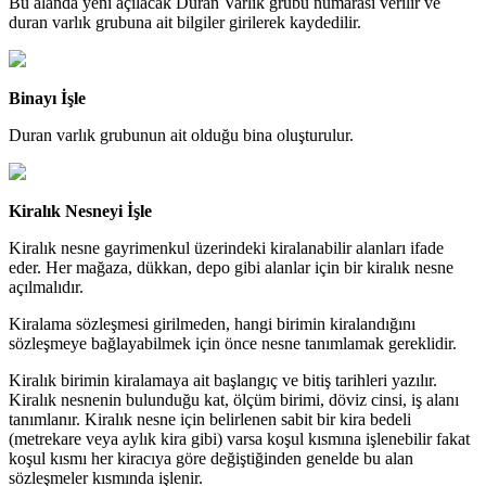
Bu alanda yeni açılacak Duran Varlık grubu numarası verilir ve
duran varlık grubuna ait bilgiler girilerek kaydedilir.
Binayı İşle
Duran varlık grubunun ait olduğu bina oluşturulur.
Kiralık Nesneyi İşle
Kiralık nesne gayrimenkul üzerindeki kiralanabilir alanları ifade
eder. Her mağaza, dükkan, depo gibi alanlar için bir kiralık nesne
açılmalıdır.
Kiralama sözleşmesi girilmeden, hangi birimin kiralandığını
sözleşmeye bağlayabilmek için önce nesne tanımlamak gereklidir.
Kiralık birimin kiralamaya ait başlangıç ve bitiş tarihleri yazılır.
Kiralık nesnenin bulunduğu kat, ölçüm birimi, döviz cinsi, iş alanı
tanımlanır. Kiralık nesne için belirlenen sabit bir kira bedeli
(metrekare veya aylık kira gibi) varsa koşul kısmına işlenebilir fakat
koşul kısmı her kiracıya göre değiştiğinden genelde bu alan
sözleşmeler kısmında işlenir.