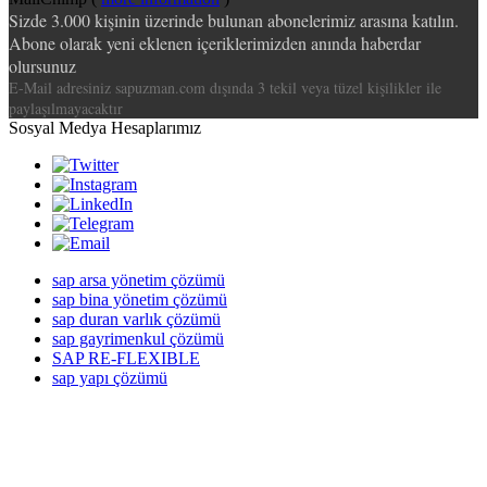
Sizde 3.000 kişinin üzerinde bulunan abonelerimiz arasına katılın.
Abone olarak yeni eklenen içeriklerimizden anında haberdar
olursunuz
E-Mail adresiniz sapuzman.com dışında 3 tekil veya tüzel kişilikler ile
paylaşılmayacaktır
Sosyal Medya Hesaplarımız
sap arsa yönetim çözümü
sap bina yönetim çözümü
sap duran varlık çözümü
sap gayrimenkul çözümü
SAP RE-FLEXIBLE
sap yapı çözümü