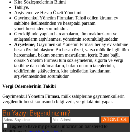
Kira Sözleşmelerinin Bitimi
Tahliye.
Arşivleme ve Hesap Özeti Yönetimi
Gayrimenkul Yönetim Firmaları Tahsil edilen kiranın ev
sahibine iletilmesinden ve hesaptaki paranın
yönetilmesinden sorumludur.
Gerektiğinde yapılan harcamaların, tüm makbuzların ve
anlaşmaların arşivlenmesi yönetimin sorumluluğundadır.
Arşivleme;
Gayrimenkul Yönetim Firması her ay ev sahibine
hesap özetini ulaştırır. Bu hesap özeti, varsa mülk ile ilgili tüm
harcamaları, bakım onarım masraflarını içerir. Buna bağlı
olarak Yönetim Firması tüm sözleşmelerin, sigorta ve vergi
takibine dair dokümanların, bakım onarım taleplerinin,
tekliflerinin, şikâyetlerin, kira tahsilatları kayıtlarının
arşivlenmesinden sorumludur.
Vergi Ödemelerinin Takibi
Gayrimenkul Yönetim Firması, mülk sahiplerine gayrimenkullerin
vergilendirilmesi konusunda bilgi verir, vergi takibini yapar.
Bu Yazıyı Beğendiniz mi?
I agree to have my personal information transfered to
MailChimp (
more information
)