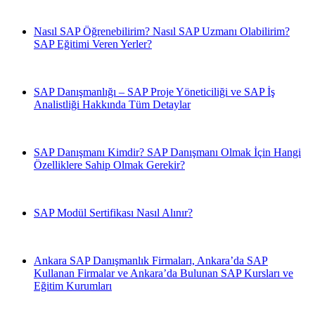
Nasıl SAP Öğrenebilirim? Nasıl SAP Uzmanı Olabilirim?
SAP Eğitimi Veren Yerler?
SAP Danışmanlığı – SAP Proje Yöneticiliği ve SAP İş
Analistliği Hakkında Tüm Detaylar
SAP Danışmanı Kimdir? SAP Danışmanı Olmak İçin Hangi
Özelliklere Sahip Olmak Gerekir?
SAP Modül Sertifikası Nasıl Alınır?
Ankara SAP Danışmanlık Firmaları, Ankara’da SAP
Kullanan Firmalar ve Ankara’da Bulunan SAP Kursları ve
Eğitim Kurumları