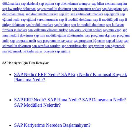
dökümanları
sap akademi
sap açılımı
sap bilen eleman aranıyor
sap bilen eleman maaşları
sap bw türkçe döküman
sap co modülü döküman
sap danışman notları
sap danışmanı
sap
danışmanı maaş
sap dökümanları türkçe
sap erp
sap eğitim dökümanları
sap eğitimi
sap
eğitimi nedir
sap eğitimi veren kurumlar
sap fi modülü doküman
sap fi modülü pdf
sap fi
türkçe doküman
sap hr dökümanları
sap hr kitap
sap hr modülü doküman
sap kullanan
firmalar iş ilanları
sap kullanım kılavuzu türkçe
sap kursu eğitim notları
sap mm kitap
sap
mm modülü doküman
sap mm modülü eğitim dökümanları
sap programı ekşi
sap programı
indir
sap programı nedir
sap programı ne işe yarar
sap programı öğrenme
sap sd kitap
sap
sd modülü doküman
sap sertifika soruları
sap sertifikası ekşi
sap yazılım
sap öğrenmek
sap öğrenmek ne kadar sürer
ücretsiz sap eğitimi
SAP Kariyeri İçin Tüm Detaylar
SAP Nedir? ERP Nedir? SAP Erp Nedir? Kurumsal Kaynak
Planlama Nedir?
SAP ERP Nedir? SAP Hana Nedir? SAP Danışmanı Nedir?
SAP Modülleri Nelerdir?
SAP Kariyerime Nereden Başlamalıyım?