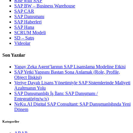
Rise with SAP
SAP BW – Business Warehouse
SAP CAR
SAP Danışmanı
SAP Haberleri
SAP Hana
SCRUM Modeli
SD – Satış
Videolar
Son Yazılar
Yapay Zeka Agent’larının SAP Lisanslama Modeline Etkisi
SAP Yetki Yapısını Baştan Sona Anlamak (Role, Profile,
Object İlişkisi)
Veriye Dayalı Lisans Yönetimiyle SAP Sistemlerinde Maliyeti
Azaltmanın Yolu
SAP Danışmanlığı İş İlanı: SAP Danışmanı /
Entegratör(m/w/x)
NeKu.AI Digital SAP Consultant: SAP Danışmanlığında Yeni
Dönem
Kategoriler