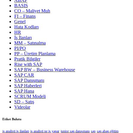
ABAP
BASIS
CO – Maliyet Muh
FI – Finans
Genel
Hata Kodları
HR
İş İlanları
MM – Satınalma
PI/PO
PP – Üretim Planlama
Pratik Bilgiler
Rise with SAP
SAP BW – Business Warehouse
SAP CAR
SAP Danışmanı
SAP Haberleri
SAP Hana
SCRUM Modeli
SD – Satış
Videolar
Etiket Bulutu
iş analisti iş ilanları
iş analisti ne iş yapar
junior sap danışmanı
sap
sap abap eğitim