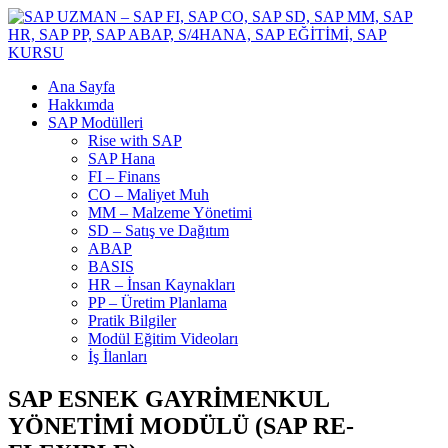
Ana Sayfa
Hakkımda
SAP Modülleri
Rise with SAP
SAP Hana
FI – Finans
CO – Maliyet Muh
MM – Malzeme Yönetimi
SD – Satış ve Dağıtım
ABAP
BASIS
HR – İnsan Kaynakları
PP – Üretim Planlama
Pratik Bilgiler
Modül Eğitim Videoları
İş İlanları
SAP ESNEK GAYRİMENKUL
YÖNETİMİ MODÜLÜ (SAP RE-