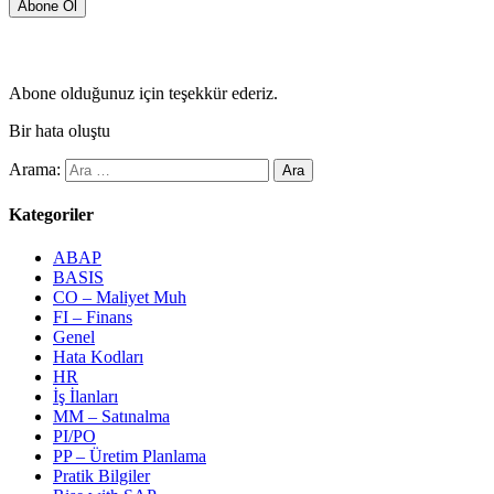
Abone olduğunuz için teşekkür ederiz.
Bir hata oluştu
Arama:
Kategoriler
ABAP
BASIS
CO – Maliyet Muh
FI – Finans
Genel
Hata Kodları
HR
İş İlanları
MM – Satınalma
PI/PO
PP – Üretim Planlama
Pratik Bilgiler