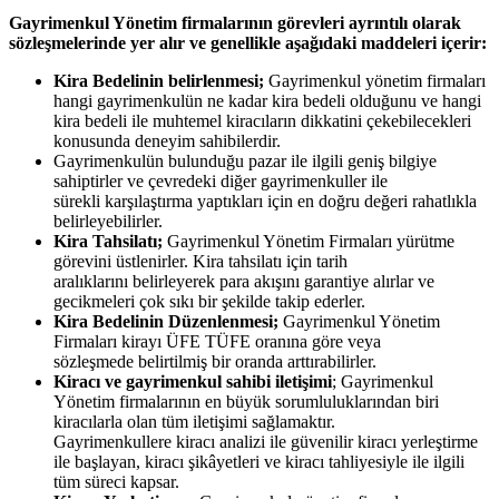
Gayrimenkul Yönetim firmalarının görevleri ayrıntılı olarak
sözleşmelerinde yer alır ve genellikle aşağıdaki maddeleri içerir:
Kira Bedelinin belirlenmesi;
Gayrimenkul yönetim firmaları
hangi gayrimenkulün ne kadar kira bedeli olduğunu ve hangi
kira bedeli ile muhtemel kiracıların dikkatini çekebilecekleri
konusunda deneyim sahibilerdir.
Gayrimenkulün bulunduğu pazar ile ilgili geniş bilgiye
sahiptirler ve çevredeki diğer gayrimenkuller ile
sürekli karşılaştırma yaptıkları için en doğru değeri rahatlıkla
belirleyebilirler.
Kira Tahsilatı;
Gayrimenkul Yönetim Firmaları yürütme
görevini üstlenirler. Kira tahsilatı için tarih
aralıklarını belirleyerek para akışını garantiye alırlar ve
gecikmeleri çok sıkı bir şekilde takip ederler.
Kira Bedelinin Düzenlenmesi;
Gayrimenkul Yönetim
Firmaları kirayı ÜFE TÜFE oranına göre veya
sözleşmede belirtilmiş bir oranda arttırabilirler.
Kiracı ve gayrimenkul sahibi iletişimi
; Gayrimenkul
Yönetim firmalarının en büyük sorumluluklarından biri
kiracılarla olan tüm iletişimi sağlamaktır.
Gayrimenkullere kiracı analizi ile güvenilir kiracı yerleştirme
ile başlayan, kiracı şikâyetleri ve kiracı tahliyesiyle ile ilgili
tüm süreci kapsar.