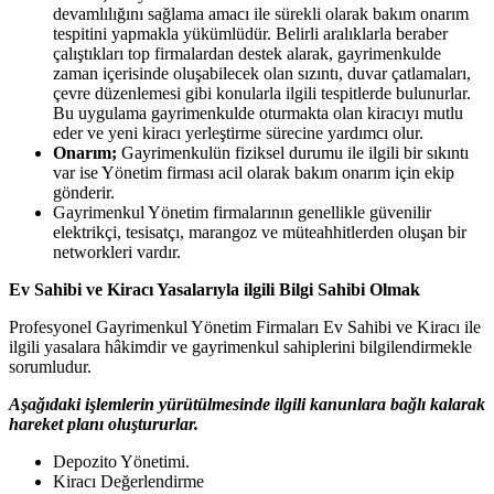
devamlılığını sağlama amacı ile sürekli olarak bakım onarım
tespitini yapmakla yükümlüdür. Belirli aralıklarla beraber
çalıştıkları top firmalardan destek alarak, gayrimenkulde
zaman içerisinde oluşabilecek olan sızıntı, duvar çatlamaları,
çevre düzenlemesi gibi konularla ilgili tespitlerde bulunurlar.
Bu uygulama gayrimenkulde oturmakta olan kiracıyı mutlu
eder ve yeni kiracı yerleştirme sürecine yardımcı olur.
Onarım;
Gayrimenkulün fiziksel durumu ile ilgili bir sıkıntı
var ise Yönetim firması acil olarak bakım onarım için ekip
gönderir.
Gayrimenkul Yönetim firmalarının genellikle güvenilir
elektrikçi, tesisatçı, marangoz ve müteahhitlerden oluşan bir
networkleri vardır.
Ev Sahibi ve Kiracı Yasalarıyla ilgili Bilgi Sahibi Olmak
Profesyonel Gayrimenkul Yönetim Firmaları Ev Sahibi ve Kiracı ile
ilgili yasalara hâkimdir ve gayrimenkul sahiplerini bilgilendirmekle
sorumludur.
Aşağıdaki işlemlerin yürütülmesinde ilgili kanunlara bağlı kalarak
hareket planı oluştururlar.
Depozito Yönetimi.
Kiracı Değerlendirme